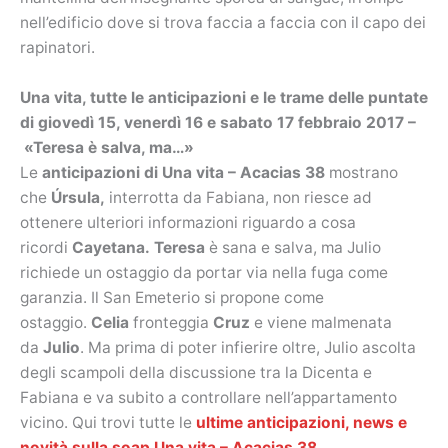
nell’edificio dove si trova faccia a faccia con il capo dei
rapinatori.
Una vita, tutte le anticipazioni e le trame delle puntate
di giovedì 15, venerdì 16 e sabato 17 febbraio 2017 –
«Teresa è salva, ma…»
Le
anticipazioni di Una vita – Acacias 38
mostrano
che
Úrsula,
interrotta da Fabiana, non riesce ad
ottenere ulteriori informazioni riguardo a cosa
ricordi
Cayetana.
Teresa
è sana e salva, ma Julio
richiede un ostaggio da portar via nella fuga come
garanzia. Il San Emeterio si propone come
ostaggio.
Celia
fronteggia
Cruz
e viene malmenata
da
Julio
. Ma prima di poter infierire oltre, Julio ascolta
degli scampoli della discussione tra la Dicenta e
Fabiana e va subito a controllare nell’appartamento
vicino. Qui trovi tutte le
ultime anticipazioni, news e
novità sulla soap Una vita – Acacias 38
.