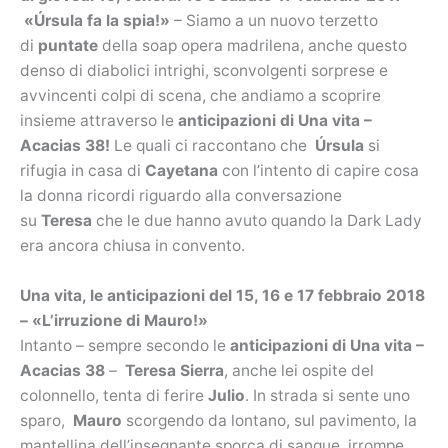
«Úrsula fa la spia!»
– Siamo a un nuovo terzetto
di
puntate
della soap opera madrilena, anche questo
denso di diabolici intrighi, sconvolgenti sorprese e
avvincenti colpi di scena, che andiamo a scoprire
insieme attraverso le
anticipazioni di Una vita –
Acacias 38!
Le quali ci raccontano che
Úrsula
si
rifugia in casa di
Cayetana
con l’intento di capire cosa
la donna ricordi riguardo alla conversazione
su
Teresa
che le due hanno avuto quando la Dark Lady
era ancora chiusa in convento.
Una vita, le anticipazioni del 15, 16 e 17 febbraio 2018
– «L’irruzione di Mauro!»
Intanto – sempre secondo le
anticipazioni di Una vita –
Acacias 38
–
Teresa Sierra
, anche lei ospite del
colonnello, tenta di ferire
Julio
. In strada si sente uno
sparo,
Mauro
scorgendo da lontano, sul pavimento, la
mantellina dell’insegnante sporca di sangue, irrompe