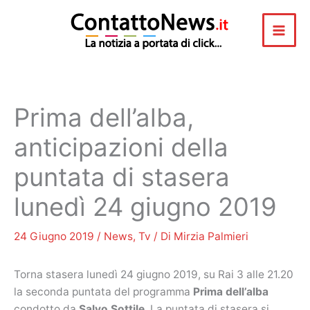
Vai
al
contenuto
Prima dell’alba,
anticipazioni della
puntata di stasera
lunedì 24 giugno 2019
24 Giugno 2019
/
News
,
Tv
/ Di
Mirzia Palmieri
Torna stasera lunedì 24 giugno 2019, su Rai 3 alle 21.20
la seconda puntata del programma
Prima dell’alba
condotto da
Salvo Sottile
. La puntata di stasera si