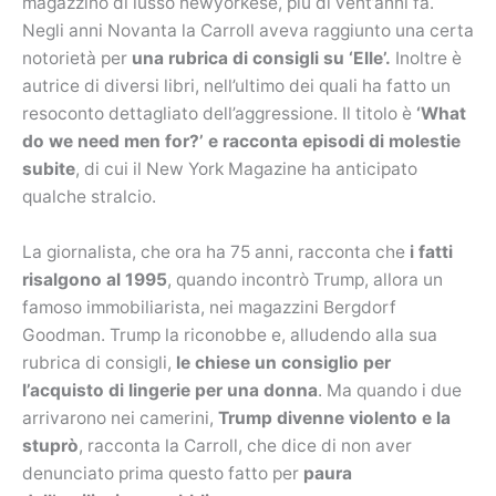
magazzino di lusso newyorkese, più di vent’anni fa.
Negli anni Novanta la Carroll aveva raggiunto una certa
notorietà per
una rubrica di consigli su ‘Elle’.
Inoltre è
autrice di diversi libri, nell’ultimo dei quali ha fatto un
resoconto dettagliato dell’aggressione. Il titolo è
‘What
do we need men for?’ e racconta episodi di molestie
subite
, di cui il New York Magazine ha anticipato
qualche stralcio.
La giornalista, che ora ha 75 anni, racconta che
i fatti
risalgono al 1995
, quando incontrò Trump, allora un
famoso immobiliarista, nei magazzini Bergdorf
Goodman. Trump la riconobbe e, alludendo alla sua
rubrica di consigli,
le chiese un consiglio per
l’acquisto di lingerie per una donna
. Ma quando i due
arrivarono nei camerini,
Trump divenne violento e la
stuprò
, racconta la Carroll, che dice di non aver
denunciato prima questo fatto per
paura