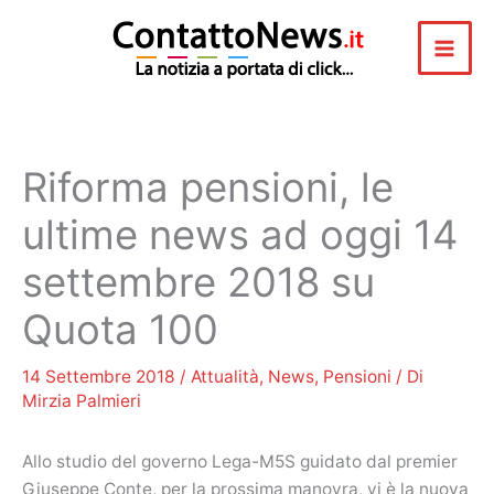
Vai
al
contenuto
Riforma pensioni, le
ultime news ad oggi 14
settembre 2018 su
Quota 100
14 Settembre 2018
/
Attualità
,
News
,
Pensioni
/ Di
Mirzia Palmieri
Allo studio del governo Lega-M5S guidato dal premier
Giuseppe Conte, per la prossima manovra, vi è la nuova