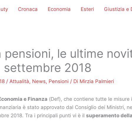
uty
Cronaca
Economia
Esteri
Giustizia e D
 pensioni, le ultime novi
0 settembre 2018
018
/
Attualità
,
News
,
Pensioni
/ Di
Mirzia Palmieri
Economia e Finanza
(Def), che contiene tutte le misure 
anziaria è stato approvato dal Consiglio dei Ministri, ne
re 2018. Tra i principali punti vi è il
superamento della