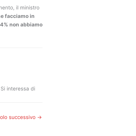
mento, il ministro
he facciamo in
 2,4% non abbiamo
Si interessa di
colo successivo
→