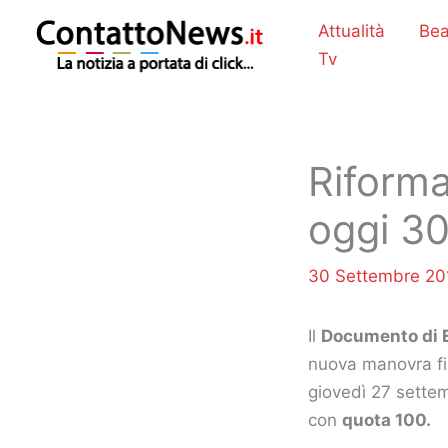
Vai
Attualità
Bea
al
Tv
contenuto
Riforma
oggi 3
30 Settembre 2
Il
Documento di 
nuova manovra fin
giovedì 27 settemb
con
quota 100.