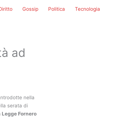
iritto
Gossip
Politica
Tecnologia
tà ad
introdotte nella
lla serata di
 Legge Fornero