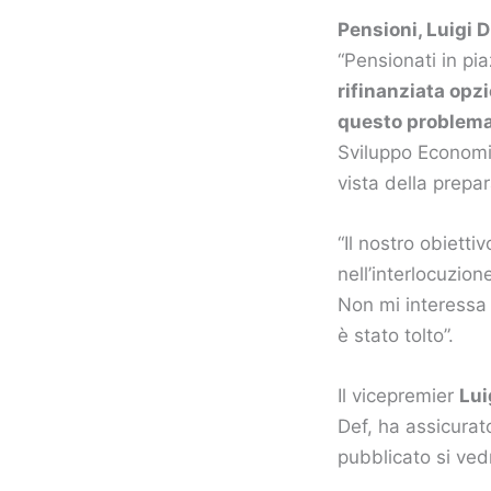
Pensioni, Luigi 
“Pensionati in pi
rifinanziata opzi
questo problem
Sviluppo Econom
vista della prepa
“Il nostro obiett
nell’interlocuzion
Non mi interessa s
è stato tolto”.
Il vicepremier
Lui
Def, ha assicurat
pubblicato si vedr