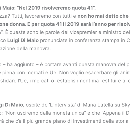
Di Maio: “Nel 2019 risolveremo quota 41”.
azza? Tutti, lavoreremo con tutti e
non ho mai detto che
one donna. E per quota 41 il 2019 sarà l’anno per riso
a
“. È queste sono le parole del vicepremier e ministro de
ico
Luigi Di Maio
pronunciate in conferenza stampa in C
razione della manovra.
ivo – ha aggiunto – è portare avanti questa manovra del 
e piena con mercati e Ue. Non voglio esacerbare gli animi
fidare l’Ue, i mercati o l’establishment ma restituire ai 
gi Di Maio
, ospite de ‘L’intervista’ di Maria Latella su Sk
o: “Non usciremo dalla moneta unica” e che “Appena il D
à che c’è il più grande piano di investimenti della storia i