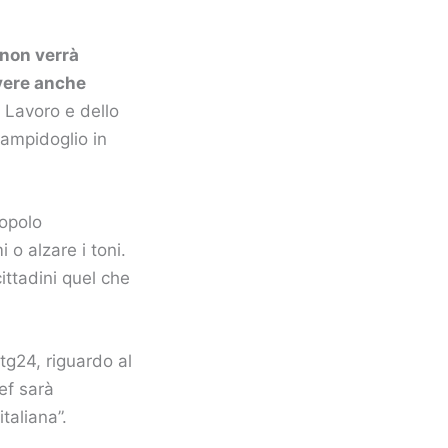
 non verrà
lvere anche
l Lavoro e dello
ampidoglio in
popolo
 o alzare i toni.
cittadini quel che
ytg24, riguardo al
ef sarà
taliana”.