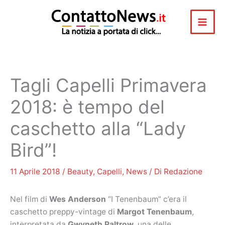
Vai
al
contenuto
Tagli Capelli Primavera
2018: è tempo del
caschetto alla “Lady
Bird”!
11 Aprile 2018
/
Beauty
,
Capelli
,
News
/ Di
Redazione
Nel film di
Wes Anderson
“I Tenenbaum” c’era il
caschetto preppy-vintage di
Margot Tenenbaum
,
interpretata da
Gwyneth Paltrow
, una delle