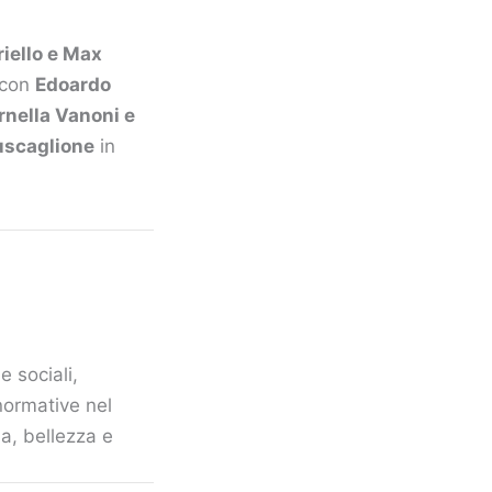
iello e Max
 con
Edoardo
rnella Vanoni e
uscaglione
in
e sociali,
normative nel
a, bellezza e