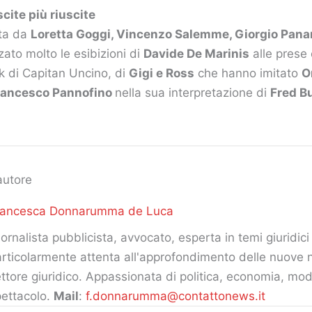
scite più riuscite
sta da
Loretta Goggi, Vincenzo Salemme, Giorgio Panar
ato molto le esibizioni di
Davide De Marinis
alle prese
ck di Capitan Uncino, di
Gigi e Ross
che hanno imitato
O
ancesco Pannofino
nella sua interpretazione di
Fred B
autore
rancesca Donnarumma de Luca
ornalista pubblicista, avvocato, esperta in temi giuridici 
rticolarmente attenta all'approfondimento delle nuove 
ttore giuridico. Appassionata di politica, economia, mod
ettacolo.
Mail
:
f.donnarumma@contattonews.it