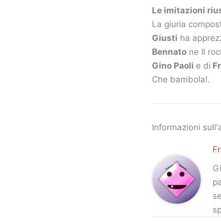
Le imitazioni riu
La giuria compo
Giusti
ha apprezz
Bennato
ne Il ro
Gino Paoli
e di
Fr
Che bambola!.
Informazioni sull'
F
Gi
pa
se
sp