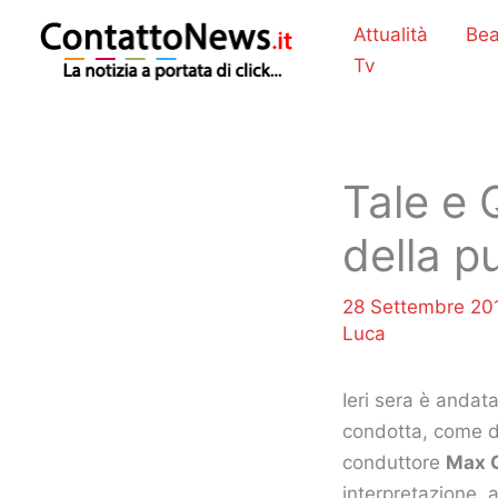
Vai
Attualità
Bea
al
Tv
contenuto
Tale e 
della p
28 Settembre 2
Luca
Ieri sera è andat
condotta, come d
conduttore
Max G
interpretazione, 