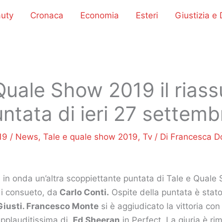
uty
Cronaca
Economia
Esteri
Giustizia e D
Quale Show 2019 il rias
untata di ieri 27 settem
019
/
News
,
Tale e quale show 2019
,
Tv
/ Di
Francesca 
a in onda un’altra scoppiettante puntata di Tale e Qual
i consueto, da
Carlo Conti.
Ospite della puntata è stato
iusti. Francesco Monte
si è aggiudicato la vittoria con
applauditissima di
Ed Sheeran
in Perfect. La giuria è ri