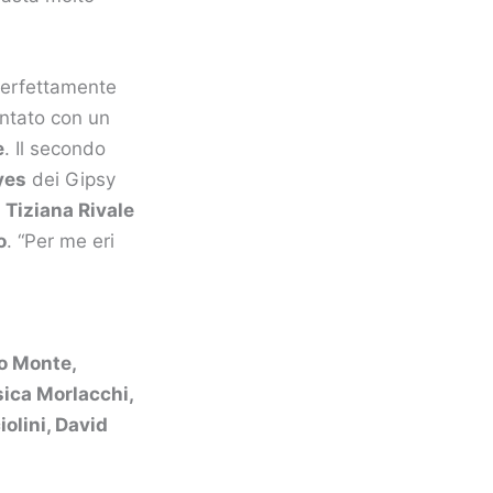
 perfettamente
ontato con un
e
. Il secondo
yes
dei Gipsy
o
Tiziana Rivale
o
. “Per me eri
o Monte,
sica Morlacchi,
olini, David