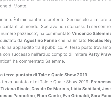
zione di Monte.
inario. È il mio cantante preferito. Sei riuscito a imitare
i cantanti al mondo. Speravo non stonassi. Ti sei confr
n numero pazzesco”, ha commentato
Vincenzo Salemm
nquistato da
Agostino Penna
che ha imitato
Nicolas Re
lo ha applaudito tra il pubblico. Al terzo posto troviam
a con successo nell’arduo compito di imitare
Patty Prav
ntica”, ha commentato Salemme.
lla terza puntata di Tale e Quale Show 2019
la terza puntata di di Tale e Quale Show 2019:
Francesc
Tiziana Rivale, Davide De Marinis, Lidia Schillaci, Jes
ncesco Pannofino, Flora Canto, Eva Grimaldi, Sara Facci