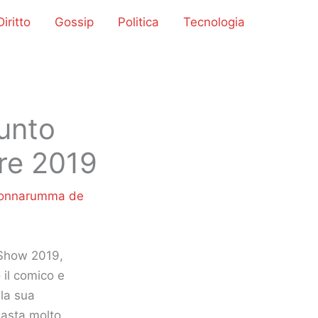
iritto
Gossip
Politica
Tecnologia
sunto
bre 2019
Donnarumma de
e Show 2019,
 il comico e
 la sua
masta molto