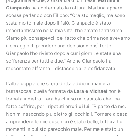
programma e che, a distanza di un mese,
Martina e
Gianpaolo
ha confermato la rottura. Martina appare
scossa parlando con Filippo: “Ora sto meglio, ma sono
stata molto male dopo il falò. Gianpaolo è stato
importantissimo nella mia vita, l’ho amato tantissimo.
Siamo più consapevoli del fatto che prima non avevamo
il coraggio di prendere una decisione così forte.
Gianpaolo l’ho rivisto dopo alcuni giorni, è stata una
sofferenza per tutti e due.” Anche Gianpaolo ha
raccontato affranto il distacco dalla ex fidanzata.
L’altra coppia che si era detta addio in maniera
burrascosa, quella formata da
Lara e Michael
non è
tornata indietro. Lara ha chiuso un capitolo che l’ha
fatta soffrire, per i ripetuti errori di lui. “Riparto da me.
Non mi nascondo più dietro gli occhiali. Tornare a casa
a riprendere le mie cose non è stato bello, tuttora ho
momenti in cui sto parecchio male. Per me è stato un