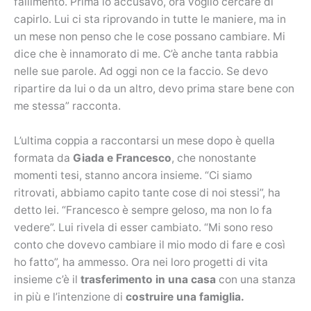
fallimento. Prima lo accusavo, ora voglio cercare di
capirlo. Lui ci sta riprovando in tutte le maniere, ma in
un mese non penso che le cose possano cambiare. Mi
dice che è innamorato di me. C’è anche tanta rabbia
nelle sue parole. Ad oggi non ce la faccio. Se devo
ripartire da lui o da un altro, devo prima stare bene con
me stessa” racconta.
L’ultima coppia a raccontarsi un mese dopo è quella
formata da
Giada e Francesco
, che nonostante
momenti tesi, stanno ancora insieme. “Ci siamo
ritrovati, abbiamo capito tante cose di noi stessi”, ha
detto lei. “Francesco è sempre geloso, ma non lo fa
vedere”. Lui rivela di esser cambiato. “Mi sono reso
conto che dovevo cambiare il mio modo di fare e così
ho fatto”, ha ammesso. Ora nei loro progetti di vita
insieme c’è il
trasferimento in una casa
con una stanza
in più e l’intenzione di
costruire una famiglia.