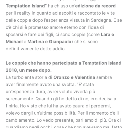
Temptation Island”
ha chiuso un’
edizione da record
per il reality in quanto ad ascolti e raccontato le vite
delle coppie dopo l’esperienza vissuta in Sardegna. E se
c’è chi si è promesso amore eterno con l’idea di
sposarsi e fare dei figli, ci sono coppie (come
Lara e
Michael
e
Martina e Gianpaolo
) che si sono
definitivamente dette addio.
Le coppie che hanno partecipato a Temptation Island
2018, un mese dopo.
La turbolenta storia di
Oronzo e Valentina
sembra
aver finalmente avuto una svolta. “E’ stata
un’esperienza dura, avrei voluto viverla più
serenamente. Quando gli ho detto di no, ero decisa a
finirla. Ho visto che lui ha avuto paura di perdermi,
volevo dargli un’ultima possibilità. Per il momento c’è il
cambiamento. Lo vedo presente, parliamo di più. Ora ci
guardiamo negli occhi, cosa che non avevamo mai fatto