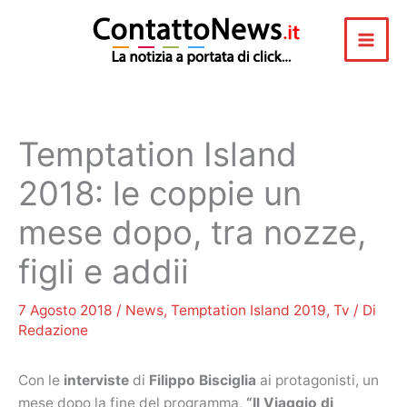
Vai
al
contenuto
Temptation Island
2018: le coppie un
mese dopo, tra nozze,
figli e addii
7 Agosto 2018
/
News
,
Temptation Island 2019
,
Tv
/ Di
Redazione
Con le
interviste
di
Filippo Bisciglia
ai protagonisti, un
mese dopo la fine del programma,
“Il Viaggio di