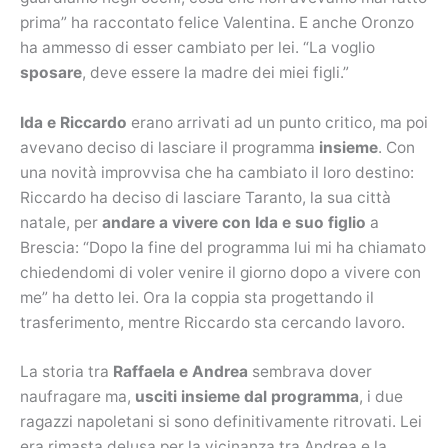
prima” ha raccontato felice Valentina. E anche Oronzo
ha ammesso di esser cambiato per lei. “La voglio
sposare
, deve essere la madre dei miei figli.”
Ida e Riccardo
erano arrivati ad un punto critico, ma poi
avevano deciso di lasciare il programma
insieme
. Con
una novità improvvisa che ha cambiato il loro destino:
Riccardo ha deciso di lasciare Taranto, la sua città
natale, per
andare a vivere con Ida e suo figlio
a
Brescia: “Dopo la fine del programma lui mi ha chiamato
chiedendomi di voler venire il giorno dopo a vivere con
me” ha detto lei. Ora la coppia sta progettando il
trasferimento, mentre Riccardo sta cercando lavoro.
La storia tra
Raffaela e Andrea
sembrava dover
naufragare ma,
usciti insieme dal programma
, i due
ragazzi napoletani si sono definitivamente ritrovati. Lei
era rimasta delusa per la vicinanza tra Andrea e la