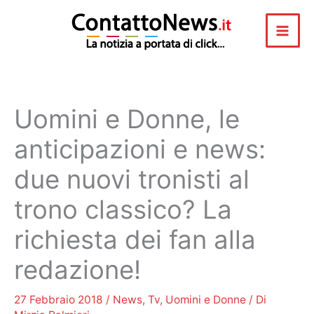
Vai
al
contenuto
Uomini e Donne, le
anticipazioni e news:
due nuovi tronisti al
trono classico? La
richiesta dei fan alla
redazione!
27 Febbraio 2018
/
News
,
Tv
,
Uomini e Donne
/ Di