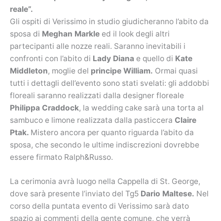
reale”.
Gli ospiti di Verissimo in studio giudicheranno l’abito da
sposa di
Meghan Markle
ed il look degli altri
partecipanti alle nozze reali. Saranno inevitabili i
confronti con l’abito di
Lady Diana
e quello di
Kate
Middleton
, moglie del
principe William.
Ormai quasi
tutti i dettagli dell’evento sono stati svelati: gli addobbi
floreali saranno realizzati dall
a
designer floreale
Philippa Craddock
, la wedding cake
sarà
una torta al
sambuco e limone realizzata dalla pasticcera
Claire
Ptak.
Mistero ancora per quanto riguarda l’abito da
sposa, che secondo le ultime indiscrezioni dovrebbe
essere firmato Ralph&Russo.
La cerimonia avrà luogo nella Cappella di St. George,
dove sarà presente l’inviato del Tg5
Dario Maltese.
Nel
corso della puntata evento di Verissimo sarà dato
spazio ai commenti della gente comune, che verrà