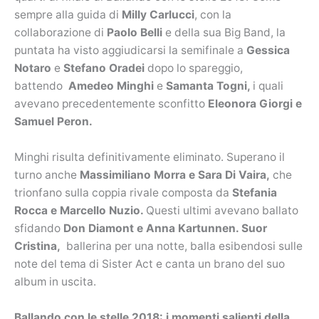
sempre alla guida di
Milly Carlucci
, con la
collaborazione di
Paolo Belli
e della sua Big Band, la
puntata ha visto aggiudicarsi la semifinale a
Gessica
Notaro
e
Stefano Oradei
dopo lo spareggio,
battendo
Amedeo Minghi
e
Samanta Togni,
i quali
avevano precedentemente sconfitto
Eleonora Giorgi e
Samuel Peron.
Minghi risulta definitivamente eliminato. Superano il
turno anche
Massimiliano Morra e Sara Di Vaira,
che
trionfano sulla coppia rivale composta da
Stefania
Rocca e Marcello Nuzio.
Questi ultimi avevano ballato
sfidando
Don Diamont e Anna Kartunnen. Suor
Cristina,
ballerina per una notte, balla esibendosi sulle
note del tema di Sister Act e canta un brano del suo
album in uscita.
Ballando con le stelle 2018: i momenti salienti della