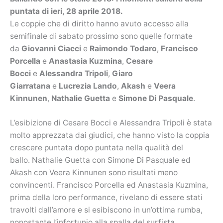
puntata di ieri, 28 aprile 2018.
Le coppie che di diritto hanno avuto accesso alla
semifinale di sabato prossimo sono quelle formate
da
Giovanni Ciacci
e
Raimondo Todaro
,
Francisco
Porcella
e
Anastasia Kuzmina
,
Cesare
Bocci
e
Alessandra Tripoli
,
Giaro
Giarratana
e
Lucrezia Lando
,
Akash
e
Veera
Kinnunen
,
Nathalie Guetta
e
Simone Di Pasquale
.
L’esibizione di Cesare Bocci e Alessandra Tripoli è stata
molto apprezzata dai giudici, che hanno visto la coppia
crescere puntata dopo puntata nella qualità del
ballo. Nathalie Guetta con Simone Di Pasquale ed
Akash con Veera Kinnunen sono risultati meno
convincenti. Francisco Porcella ed Anastasia Kuzmina,
prima della loro performance, rivelano di essere stati
travolti dall’amore e si esibiscono in un’ottima rumba,
nonostante l’infortunio alla spalla del surfista.