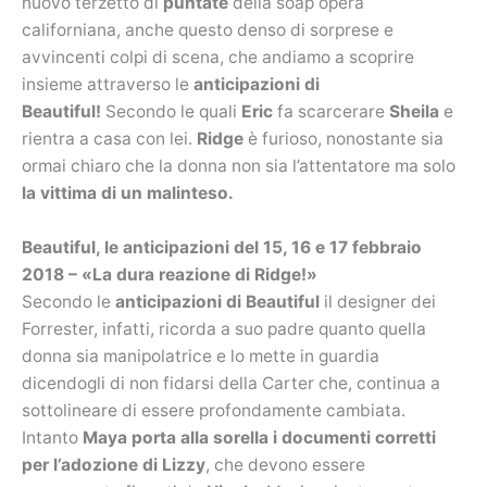
nuovo terzetto di
puntate
della soap opera
californiana, anche questo denso di sorprese e
avvincenti colpi di scena, che andiamo a scoprire
insieme attraverso le
anticipazioni di
Beautiful!
Secondo le quali
Eric
fa scarcerare
Sheila
e
rientra a casa con lei.
Ridge
è furioso, nonostante sia
ormai chiaro che la donna non sia l’attentatore ma solo
la vittima di un malinteso.
Beautiful, le anticipazioni del 15, 16 e 17 febbraio
2018 – «La dura reazione di Ridge!»
Secondo le
anticipazioni di Beautiful
il designer dei
Forrester, infatti, ricorda a suo padre quanto quella
donna sia manipolatrice e lo mette in guardia
dicendogli di non fidarsi della Carter che, continua a
sottolineare di essere profondamente cambiata.
Intanto
Maya porta alla sorella i documenti corretti
per l’adozione di
Lizzy
, che devono essere