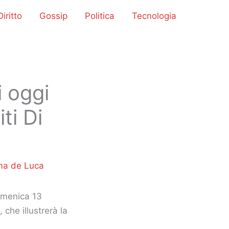
iritto
Gossip
Politica
Tecnologia
i oggi
ti Di
ma de Luca
omenica 13
, che illustrerà la