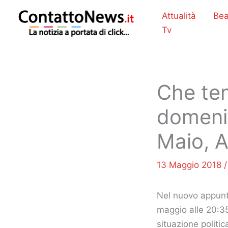
Vai
Attualità
Bea
al
Tv
contenuto
Che tem
domenic
Maio, A
13 Maggio 2018
Nel nuovo appun
maggio alle 20:35
situazione politica