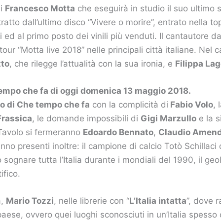
di
Francesco Motta
che eseguirà in studio il suo ultimo 
ratto dall’ultimo disco “Vivere o morire”, entrato nella to
 ed al primo posto dei vinili più venduti. Il cantautore 
 tour “Motta live 2018” nelle principali città italiane. Nel
tto
, che rilegge l’attualità con la sua ironia, e
Filippa La
 tempo che fa di oggi domenica 13 maggio 2018.
lo di Che tempo che fa
con la complicità di
Fabio Volo
, 
Frassica
, le domande impossibili di
Gigi Marzullo
e la s
 Tavolo si fermeranno
Edoardo Bennato
,
Claudio Amend
nno presenti inoltre: il campione di calcio Totò Schillaci
sognare tutta l’Italia durante i mondiali del 1990, il geo
ifico.
a,
Mario Tozzi
, nelle librerie con “
L’Italia intatta
”, dove r
aese, ovvero quei luoghi sconosciuti in un’Italia spesso 