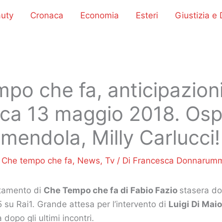
uty
Cronaca
Economia
Esteri
Giustizia e D
po che fa, anticipazion
a 13 maggio 2018. Ospi
mendola, Milly Carlucci!
/
Che tempo che fa
,
News
,
Tv
/ Di
Francesca Donnarum
tamento di
Che Tempo che fa di Fabio Fazio
stasera d
 su Rai1. Grande attesa per l’intervento di
Luigi Di Maio
 dopo gli ultimi incontri.