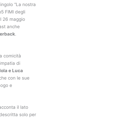
singolo “La nostra
p5 FIMI degli
dal 26 maggio
 cast anche
gerback
.
la comicità
impatia di
ola e Luca
 che con le sue
logo e
acconta il lato
descritta solo per