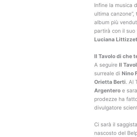
Infine la musica 
ultima canzone”, t
album più venduti
partirà con il suo
Luciana Littizze
Il Tavolo di che
A seguire
Il Tavo
surreale di
Nino 
Orietta Berti
. Al
Argentero
e sara
prodezze ha fatto 
divulgatore scient
Ci sarà il saggist
nascosto del Belp