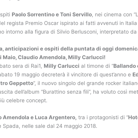
spiti
Paolo Sorrentino e Toni Servillo
, nei cinema con “L
el regista Premio Oscar ispirato ai fatti avvenuti in Italia 
 intorno alla figura di Silvio Berlusconi, interpretato d
, anticipazioni e ospiti della puntata di oggi domeni
Di Maio, Claudio Amendola, Milly Carlucci!
bato sera di Rai1,
Milly Carlucci
al timone di “
Ballando 
abato 19 maggio decreterà il vincitore di quest’anno e
E
tro Geppetto
”, il nuovo singolo del grande rocker italia
uscita dell’album “Burattino senza fili”, ha voluto così met
più celebre concept.
o Amendola e Luca Argentero,
tra i protagonisti di “
Hot
e Spada, nelle sale dal 24 maggio 2018.