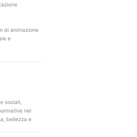
icazione
ilm di animazione
ale e
e sociali,
normative nel
a, bellezza e