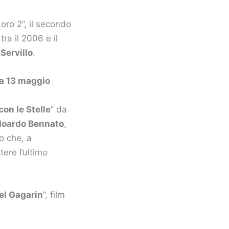
oro 2”, il secondo
tra il 2006 e il
a
Servillo
.
ca 13 maggio
con le Stelle
” da
doardo Bennato
,
no che, a
tere l’ultimo
el Gagarin
”, film