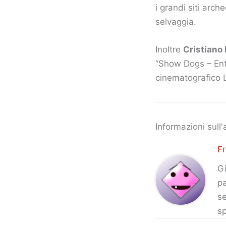
i grandi siti arch
selvaggia.
Inoltre
Cristiano
“Show Dogs – Entr
cinematografico L
Informazioni sull'
F
Gi
pa
se
sp