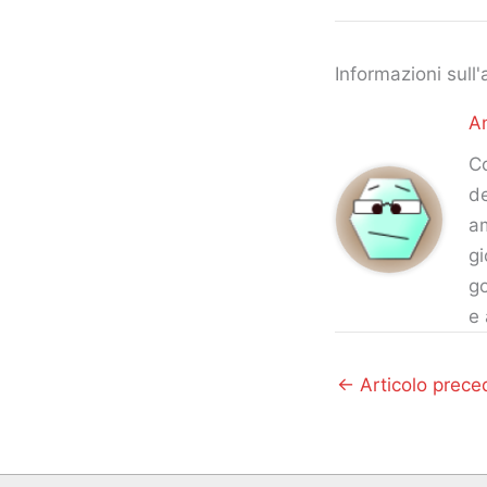
Informazioni sull'
An
Co
de
am
gi
go
e 
←
Articolo prece