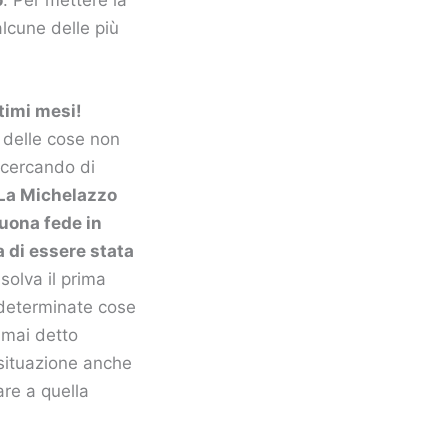
alcune delle più
timi mesi!
o delle cose non
 cercando di
La Michelazzo
buona fede in
 di essere stata
solva il prima
 determinate cose
 mai detto
 situazione anche
are a quella