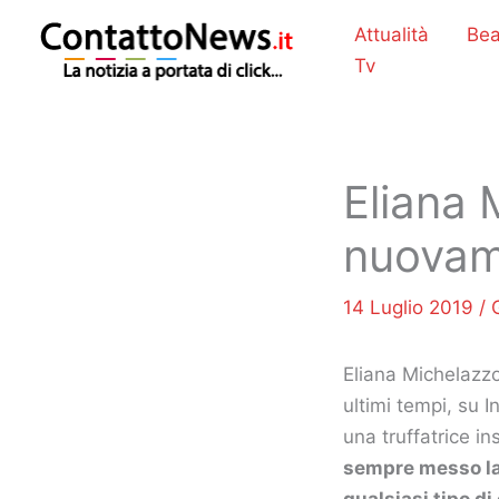
Vai
Attualità
Bea
al
Tv
contenuto
Eliana 
nuovame
14 Luglio 2019
/
Eliana Michelazzo
ultimi tempi, su 
una truffatrice in
sempre messo la f
qualsiasi tipo d