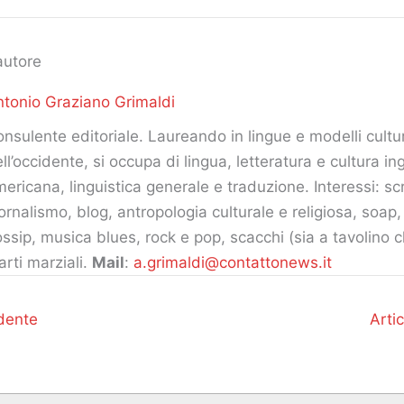
autore
tonio Graziano Grimaldi
nsulente editoriale. Laureando in lingue e modelli cultur
ll’occidente, si occupa di lingua, letteratura e cultura in
ericana, linguistica generale e traduzione. Interessi: scr
ornalismo, blog, antropologia culturale e religiosa, soap
ssip, musica blues, rock e pop, scacchi (sia a tavolino c
arti marziali.
Mail
:
a.grimaldi@contattonews.it
dente
Arti