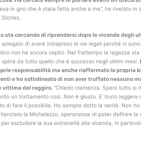
resa in giro che è stata fatta anche a me”, ha rivelato in 
 Stories.
o sta cercando di riprendersi dopo le vicende degli ul
spiegato di avere intrapreso le vie legali perché ci son
blico non ha ancora capito. Nel frattempo la ragazza sta
a spina da tutto quello che è successo negli ultimi mesi.
roprie responsabilità ma anche riaffermato la propria 
nti e ho sottolineato di non aver truffato nessuno ma
 vittima del raggiro.
“Chiedo clemenza. Spero tutto si ri
rito un trattamento così. Non è giusto. E’ tosto leggere
o di fare il possibile. Ho sempre detto la verità. Non ho
 rilanciato la Michelazzo, speranzosa di poter definire la
 per escludere la sua estraneità alla vicenda, in particol