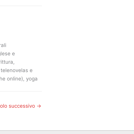
ali
glese e
ittura,
, telenovelas e
he online), yoga
colo successivo
→