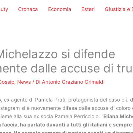
uty
Cronaca
Economia
Esteri
Giustizia e D
Michelazzo si difende
nte dalle accuse di tru
Gossip
,
News
/ Di
Antonio Graziano Grimaldi
, ex agente di Pamela Prati, protagonista del caso più 
Instagram si è nuovamente difesa dalle accuse di coloro
sieme alla sua ex socia Pamela Perricciolo. “
Eliana Mich
accia, ha parlato davanti a tutti gli italiani e sempre
i cosa. Ha cercato sempre di portare avanti un discors