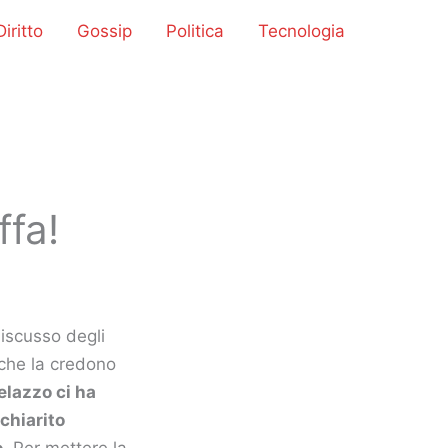
iritto
Gossip
Politica
Tecnologia
ffa!
discusso degli
 che la credono
elazzo ci ha
 chiarito
o
. Per mettere la