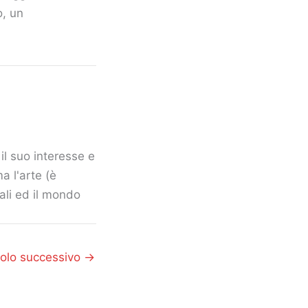
o, un
il suo interesse e
a l'arte (è
mali ed il mondo
colo successivo
→