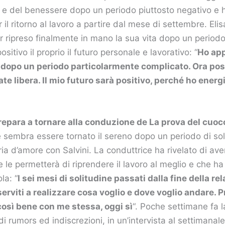
iso e del benessere dopo un periodo piuttosto negativo e 
r il ritorno al lavoro a partire dal mese di settembre. Elis
r ripreso finalmente in mano la sua vita dopo un periodo
sitivo il proprio il futuro personale e lavorativo: “
Ho app
 dopo un periodo particolarmente complicato. Ora po
ate libera. Il mio futuro sarà positivo, perché ho energi
prepara a tornare alla conduzione de La prova del cuoc
e sembra essere tornato il sereno dopo un periodo di sol
oria d’amore con Salvini. La conduttrice ha rivelato di av
e le permetterà di riprendere il lavoro al meglio e che h
la: “
I sei mesi di solitudine passati dalla fine della re
erviti a realizzare cosa voglio e dove voglio andare. 
così bene con me stessa, oggi sì
“. Poche settimane fa l
i rumors ed indiscrezioni, in un’intervista al settimanal