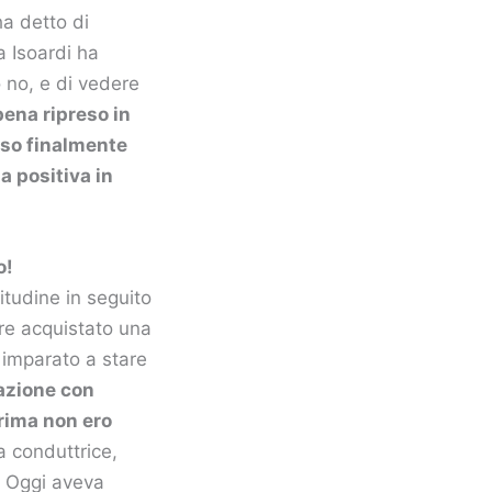
ha detto di
a Isoardi ha
 no, e di vedere
ena ripreso in
sso finalmente
a positiva in
o!
itudine in seguito
ere acquistato una
a imparato a stare
lazione con
Prima non ero
a conduttrice,
e Oggi aveva