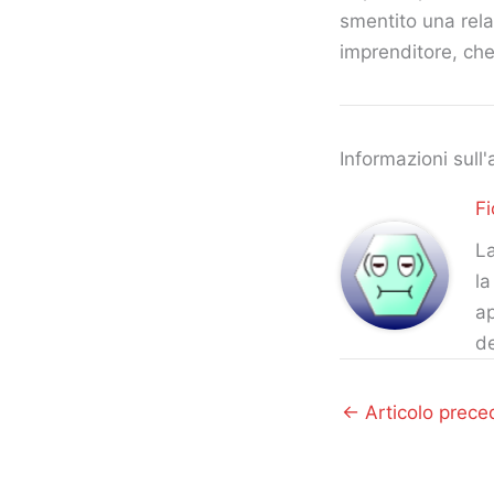
smentito una rela
imprenditore, che 
Informazioni sull'
Fi
La
la
ap
d
←
Articolo prece