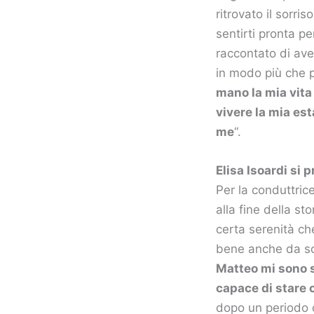
ritrovato il sorr
sentirti pronta pe
raccontato di ave
in modo più che po
mano la mia vita
vivere la mia est
me
“.
Elisa Isoardi si 
Per la conduttric
alla fine della st
certa serenità ch
bene anche da so
Matteo mi sono s
capace di stare 
dopo un periodo d