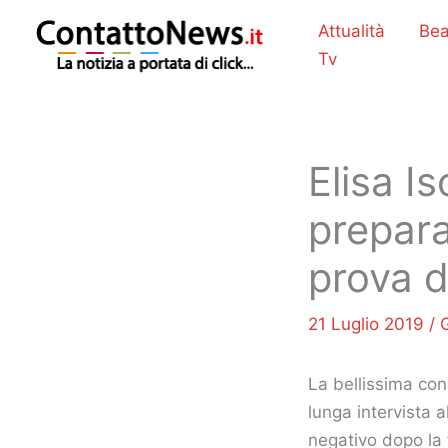
Vai
Attualità
Bea
al
Tv
contenuto
Elisa Is
prepara
prova d
21 Luglio 2019
/
La bellissima con
lunga intervista 
negativo dopo la f