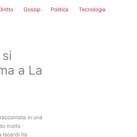
iritto
Gossip
Politica
Tecnologia
 si
rma a La
 raccontata in una
odo molto
a Isoardi ha