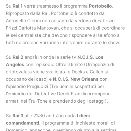
Su
Rai 1
verrà trasmesso il programma
Portobello
.
Riproposto dalla Rai, Portobello è condotto da
Antonella Clerici con accanto la vedova di Fabrizio
Frizzi Carlotta Mantovan, che si occuperà di coordinare
le sei centraliste che devono rispondere al telefono a
tutti coloro che vorranno intervenire durante lo show.
Su
Rai 2
andrà in onda la serie tv
N.C.I.S.
Los
Angeles
con l’episodio Oltre il limite (Un’agenzia di
criptovaluta viene svaligiata e Deeks e Callen si
occupano del caso) e
N.C.I.S. New Orleans
con
l’episodio Pregiudizi (Tre uomini sospettati per
l’omicidio del Detective Derek Franklin irrompono
armati nel Tru-Tone e prendendo degli ostaggi).
Su
Rai 3
alle 21:30 andrà in onda
I dieci
comandamenti
, il programma di inchieste morali di
Domenico Iannacone, quest’anno giunto alla settima