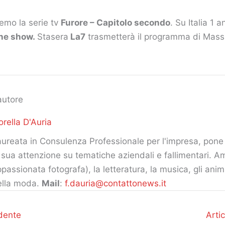
emo la serie tv
Furore – Capitolo secondo
. Su Italia 1 a
ene show.
Stasera
La7
trasmetterà il programma di Mass
autore
orella D'Auria
ureata in Consulenza Professionale per l'impresa, pone 
 sua attenzione su tematiche aziendali e fallimentari. Am
passionata fotografa), la letteratura, la musica, gli ani
ella moda.
Mail
:
f.dauria@contattonews.it
dente
Arti