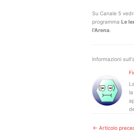
Su Canale 5 vedr
programma
Le I
l’Arena
.
Informazioni sull'
Fi
La
la
ap
d
←
Articolo prece