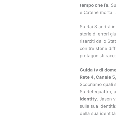
tempo che fa
. S
e Catene mortali.
Su Rai 3 andrà i
storie di errori g
risarciti dallo St
con tre storie dif
protagonisti racco
Guida tv
di dome
Rete 4, Canale 5, 
Scopriamo quali s
Su Retequattro, a
identity
. Jason v
sulla sua identit
della sua identità