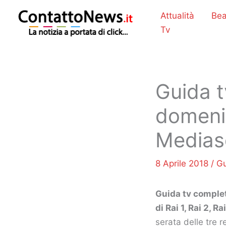
Vai
Attualità
Bea
al
Tv
contenuto
Guida t
domenic
Medias
8 Aprile 2018
/
Gu
Guida tv complet
di Rai 1, Rai 2, Rai
serata delle tre 