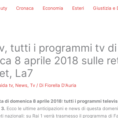
uty
Cronaca
Economia
Esteri
Giustizia e D
v, tutti i programmi tv di
a 8 aprile 2018 sulle ret
et, La7
ida tv
,
News
,
Tv
/ Di
Fiorella D'Auria
a di domenica 8 aprile 2018: tutti i programmi televis
 3.
Ecco le ultime anticipazioni e news di questa domeni
reti nazionali: su Rai 1 verrà trasmesso il programma di 