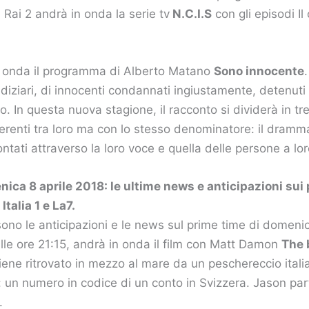
u Rai 2 andrà in onda la serie tv
N.C.I.S
con gli episodi Il 
n onda il programma di Alberto Matano
Sono innocente
iudiziari, di innocenti condannati ingiustamente, detenuti
ato. In questa nuova stagione, il racconto si dividerà in tr
ferenti tra loro ma con lo stesso denominatore: il dramma 
ntati attraverso la loro voce e quella delle persone a lor
nica 8 aprile 2018: le ultime news e anticipazioni sui
Italia 1 e La7.
ono le anticipazioni e le news sul prime time di domenic
lle ore 21:15, andrà in onda il film con Matt Damon
The 
iene ritrovato in mezzo al mare da un peschereccio itali
à: un numero in codice di un conto in Svizzera. Jason part
.