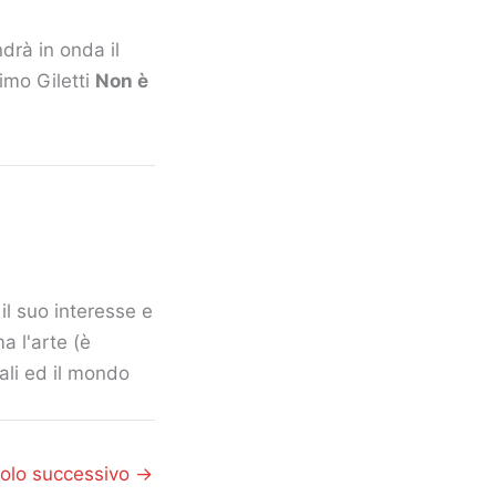
ndrà in onda il
imo Giletti
Non è
il suo interesse e
a l'arte (è
mali ed il mondo
colo successivo
→