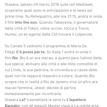
Stasera, sabato 24 marzo 2018 sulle reti Mediaset,
scopriamo quali sono le anticipazioni e le news sul
prime time. Su Retequattro, alle ore 21:15, andrà in onda
il film
Into the sun
. Quando Takayama, il governatore
della città di Tokyo, viene ucciso, tocca a Travis
Hunter, un ex agente della CIA trovare il colpevole.
Su Canale 5 vedremo il programma di Maria De
Filippi
C’è posta per te
. Su Italia 1 andrà in onda il
film
Rio
. Blu è un ara macao, a quanto pare l’ultimo della
sua specie, abituato alla città e alle mille comodità di
cui Linda, la sua padrona, lo circonda e a causa delle
quali non ha neppure imparato a volare. Quando Blu
scopre che in realtà a Rio de Janeiro vive un altro ara
macao femmina, Jewel, decide di partire
immediatamente per incontrarla.
Stasera
La7
trasmetterà la serie tv
L’Ispettore
Barnaby
, con gli episodi Master class e La nobile arte.