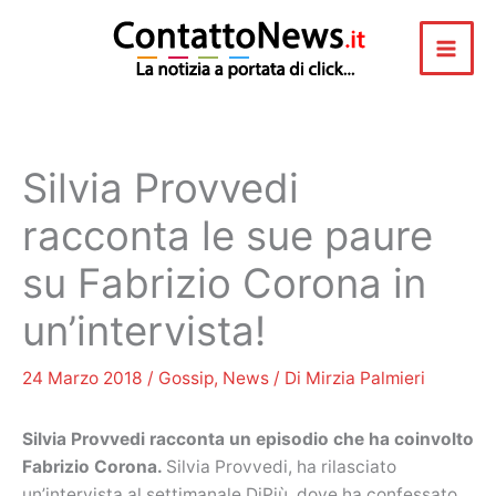
Vai
al
contenuto
Silvia Provvedi
racconta le sue paure
su Fabrizio Corona in
un’intervista!
24 Marzo 2018
/
Gossip
,
News
/ Di
Mirzia Palmieri
Silvia Provvedi racconta un episodio che ha coinvolto
Fabrizio Corona.
Silvia Provvedi, ha rilasciato
un’intervista al settimanale DiPiù, dove ha confessato