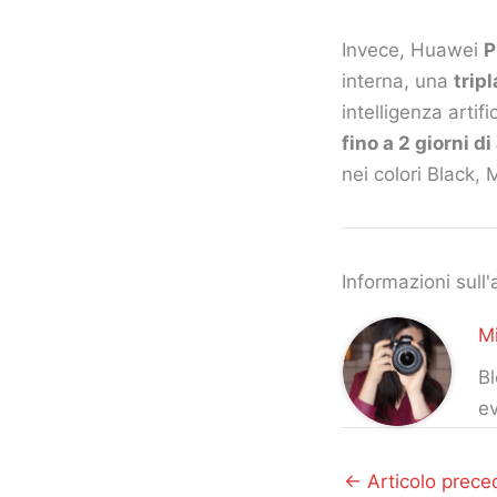
Invece, Huawei
P
interna, una
trip
intelligenza artif
fino a 2 giorni d
nei colori Black,
Informazioni sull'
Mi
Bl
ev
←
Articolo prece