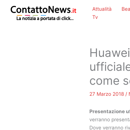
Vai
Attualità
Bea
al
Tv
contenuto
Huawei
ufficia
come se
27 Marzo 2018
/
Presentazione uf
verranno presenta
Dove verranno riv