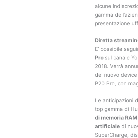
alcune indiscrezio
gamma dell’azien
presentazione uff
Diretta streamin
E’ possibile segui
Pro
sul canale Yo
2018. Verrà annun
del nuovo device 
P20 Pro, con mag
Le anticipazioni d
top gamma di Hua
di memoria RAM
artificiale
di nuo
SuperCharge, disp