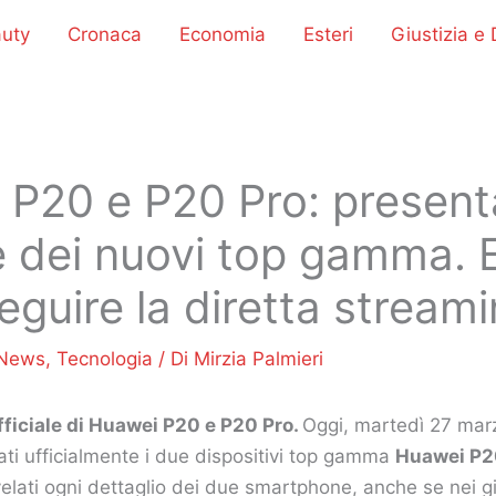
uty
Cronaca
Economia
Esteri
Giustizia e D
 P20 e P20 Pro: present
le dei nuovi top gamma.
guire la diretta stream
News
,
Tecnologia
/ Di
Mirzia Palmieri
ficiale di Huawei P20 e P20 Pro.
Oggi, martedì 27 marz
ti ufficialmente i due dispositivi top gamma
Huawei P2
elati ogni dettaglio dei due smartphone, anche se nei gi