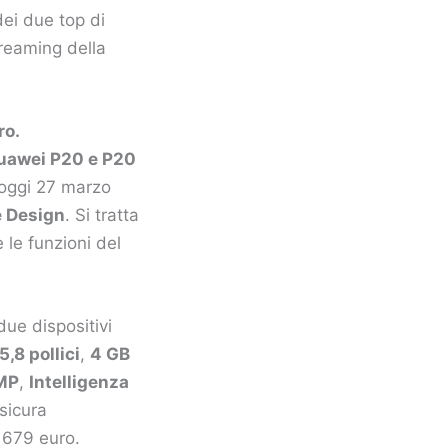
dei due top di
reaming della
ro.
uawei P20 e P20
 oggi 27 marzo
 Design
. Si tratta
 le funzioni del
 due dispositivi
5,8 pollici
,
4 GB
4MP
,
Intelligenza
sicura
 679 euro.