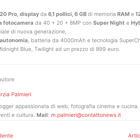
20 Pro, display
da
6,1 pollici, 6 GB
di memoria
RAM
e
1
la fotocamera
da 40 + 20 + 8MP con
Super Night
e
Hyb
iciale di nuova generazione,
i autonomia
, batteria da 4000mAh e tecnologia SuperCh
 Midnight Blue, Twilight ad un prezzo di 899 euro.
autore
rzia Palmieri
ogger appassionata di web, fotografia cinema e cucina. 
enti e cultura.
Mail
:
m.palmieri@contattonews.it
dente
Arti