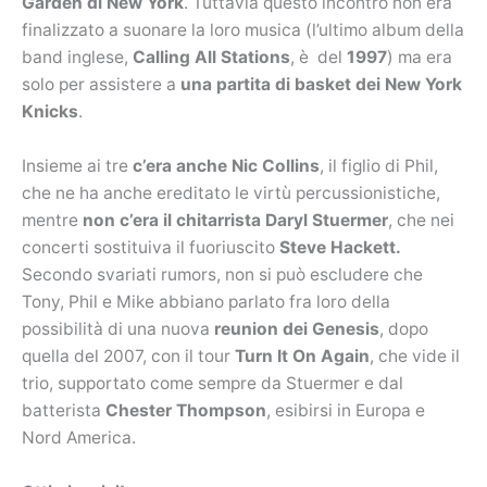
Garden di New York
. Tuttavia questo incontro non era
finalizzato a suonare la loro musica (l’ultimo album della
band inglese,
Calling All Stations
, è del
1997
) ma era
solo per assistere a
una partita di basket dei New York
Knicks
.
Insieme ai tre
c’era anche
Nic Collins
, il figlio di Phil,
che ne ha anche ereditato le virtù percussionistiche,
mentre
non c’era il chitarrista Daryl Stuermer
, che nei
concerti sostituiva il fuoriuscito
Steve Hackett.
Secondo svariati rumors, non si può escludere che
Tony, Phil e Mike abbiano parlato fra loro della
possibilità di una nuova
reunion dei Genesis
, dopo
quella del 2007, con il tour
Turn It On Again
, che vide il
trio, supportato come sempre da Stuermer e dal
batterista
Chester Thompson
, esibirsi in Europa e
Nord America.