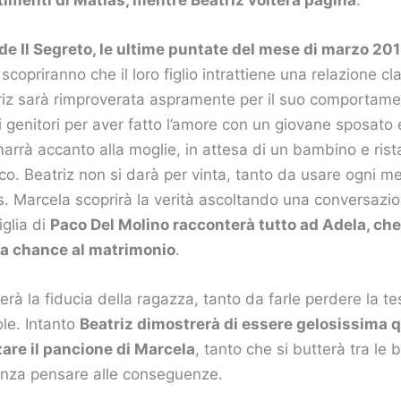
 de Il Segreto, le ultime puntate del mese di marzo 20
scopriranno che il loro figlio intrattiene una relazione c
riz sarà rimproverata aspramente per il suo comportame
i genitori per aver fatto l’amore con un giovane sposato 
marrà accanto alla moglie, in attesa di un bambino e rista
co. Beatriz non si darà per vinta, tanto da usare ogni m
s. Marcela scoprirà la verità ascoltando una conversazio
iglia di
Paco Del Molino racconterà tutto ad Adela, che 
a chance al matrimonio
.
rà la fiducia della ragazza, tanto da farle perdere la t
le. Intanto
Beatriz dimostrerà di essere gelosissima 
re il pancione di Marcela
, tanto che si butterà tra le 
senza pensare alle conseguenze.