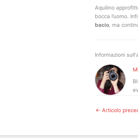
Aquilino approfitt
bocca l’uomo. Inf
bacio
, ma contin
Informazioni sull'
Mi
Bl
ev
←
Articolo prece