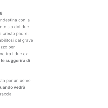
18.
landestina con la
nto sia dai due
e presto padre.
bilitosi dal grave
ezzo per
ne tra i due ex
le suggerirà di
esta per un uomo
quando vedrà
braccia