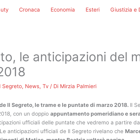
uty
Cronaca
Economia
Esteri
Giustizia e D
eto, le anticipazioni del 
2018
Il Segreto
,
News
,
Tv
/ Di
Mirzia Palmieri
de Il Segreto, le trame e le puntate di marzo 2018.
Il S
2018, con un doppio
appuntamento pomeridiano e sera
icipazioni ufficiali delle puntate che vedremo a partire d
Le anticipazioni ufficiali de Il Segreto rivelano che
Marce
timenti di Matias, mentre Beatriz volterà pagina
.