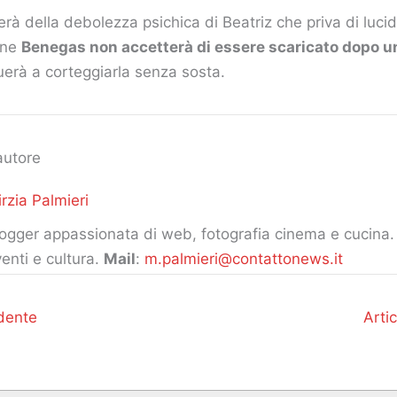
erà della debolezza psichica di Beatriz che priva di lucid
ine
Benegas non accetterà di essere scaricato dopo u
uerà a corteggiarla senza sosta.
autore
rzia Palmieri
ogger appassionata di web, fotografia cinema e cucina. 
enti e cultura.
Mail
:
m.palmieri@contattonews.it
dente
Arti