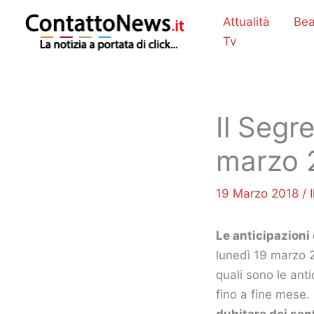
Vai
Attualità
Bea
al
Tv
contenuto
Il Segr
marzo 
19 Marzo 2018
/
Le anticipazioni 
lunedì 19 marzo 
quali sono le ant
fino a fine mese. 
dubitare dei sen