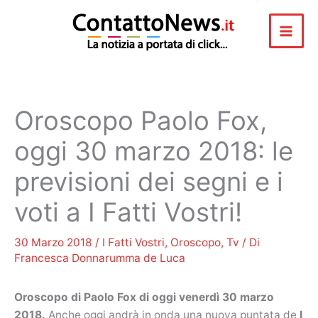
Vai
al
contenuto
Oroscopo Paolo Fox,
oggi 30 marzo 2018: le
previsioni dei segni e i
voti a I Fatti Vostri!
30 Marzo 2018
/
I Fatti Vostri
,
Oroscopo
,
Tv
/ Di
Francesca Donnarumma de Luca
Oroscopo di Paolo Fox di oggi venerdì 30 marzo
2018.
Anche oggi andrà in onda una nuova puntata de
I