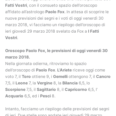
Fatti Vostri
, con il consueto spazio dell’oroscopo
affidato all’astrologo
Paolo Fox
. In attesa di scoprire le
nuove previsioni dei segni e i voti di oggi venerdì 30
marzo 2018, vi facciamo un riepilogo dell’oroscopo di
ieri giovedì 29 marzo 2018 svelato da Fox a
I Fatti
Vostri
.
Oroscopo Paolo Fox, le previsioni di oggi venerdì 30
marzo 2018.
Nella giornata odierna, ritroviamo lo spazio
dell’oroscopo di
Paolo Fox
.
L’Ariete
riceve oggi come
voto 7, il
Toro
ottiene 9, i
Gemelli
ottengono 7, il
Cancro
7,5, il
Leone
7, la
Vergine
8, la
Bilancia
6,5, lo
Scorpione
7,5, il
Sagittario
8, il
Capricorno
6,5, l’
Acquario
6,5, ed i
Pesci
8.
Intanto, facciamo un riepilogo delle previsioni dei segni
di ieri. Due stelle sono andate ieri giovedì 29 marzo