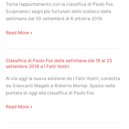
Torna l’appuntamento con la classifica di Paolo Fox.
Scopriamo i segni più fortunati dello zodiaco della
settimana dal 30 settembre al 6 ottobre 2019.
Classifica
Read More »
di
Paolo
Fox
Classifica di Paolo Fox della settimana dal 16 al 23
settimana
settembre 2019 a I Fatti Vostri
dal
30
Al via oggi la nuova edizione de I Fatti Vostri, condotta
settembre
da Giancarlo Magalli e Roberta Morise. Spazio nella
al
puntata di oggi alla classifica di Paolo Fox.
6
ottobre
Classifica
Read More »
2019.
di
Primo
Paolo
posto
Fox