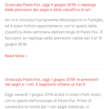
per
Oroscopo Paolo Fox, oggi 4 giugno 2018: il riepilogo
della
i
delle previsioni dei segni e della classifica di ieri
settimana
Gemelli
dal
Ieri si è concluso il programma Mezzogiorno in Famiglia,
16
ed è stato l’ultimo appuntamento con lo spazio della
al
classifica della settimana dell’astrologo di Paolo Fox. Vi
23
facciamo un riepilogo delle previsioni valide dal 3 al 10
settembre
giugno 2018.
2019
a
Oroscopo
Read More »
I
Paolo
Fatti
Fox,
Vostri
oggi
Oroscopo Paolo Fox, oggi 1 giugno 2018: le previsioni
4
dei segni e i voti. Il Sagittario ottiene un bel 9
giugno
2018:
Oggi venerdì 1 giugno 2018 andrà in onda I Fatti Vostri,
il
con lo spazio dell’oroscopo di Paolo Fox. Prima di
riepilogo
conoscere le novità per i vari segni zodiacali, vi