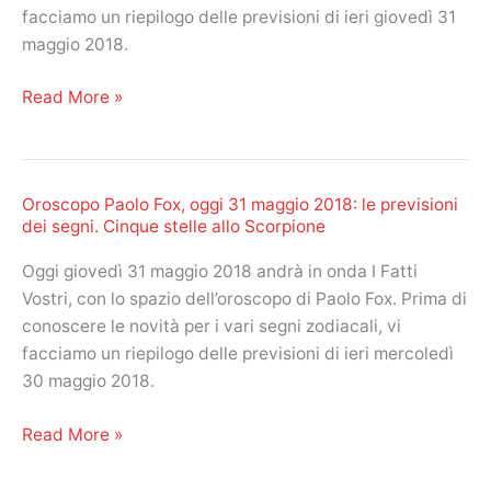
delle
facciamo un riepilogo delle previsioni di ieri giovedì 31
previsioni
maggio 2018.
dei
segni
Oroscopo
Read More »
e
Paolo
della
Fox,
classifica
oggi
di
Oroscopo Paolo Fox, oggi 31 maggio 2018: le previsioni
1
ieri
dei segni. Cinque stelle allo Scorpione
giugno
2018:
Oggi giovedì 31 maggio 2018 andrà in onda I Fatti
le
Vostri, con lo spazio dell’oroscopo di Paolo Fox. Prima di
previsioni
conoscere le novità per i vari segni zodiacali, vi
dei
facciamo un riepilogo delle previsioni di ieri mercoledì
segni
30 maggio 2018.
e
i
Oroscopo
Read More »
voti.
Paolo
Il
Fox,