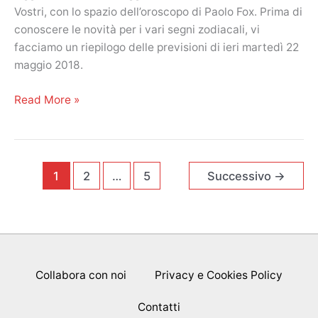
le
Vostri, con lo spazio dell’oroscopo di Paolo Fox. Prima di
previsioni
conoscere le novità per i vari segni zodiacali, vi
dei
facciamo un riepilogo delle previsioni di ieri martedì 22
segni.
maggio 2018.
Cinque
stelle
Oroscopo
Read More »
all’Ariete
Paolo
Fox,
oggi
martedì
1
2
…
5
Successivo
→
23
maggio
2018,
le
previsioni
Collabora con noi
Privacy e Cookies Policy
dei
segni.
Contatti
Cinque