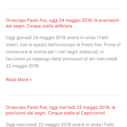
i
Fox,
Gemelli
oggi
Oroscopo Paolo Fox, oggi 24 maggio 2018: le previsioni
25
dei segni. Cinque stelle all’Ariete
maggio
2018:
Oggi giovedì 24 maggio 2018 andrà in onda I Fatti
le
Vostri, con lo spazio dell’oroscopo di Paolo Fox. Prima di
previsioni
conoscere le novità per i vari segni zodiacali, vi
dei
facciamo un riepilogo delle previsioni di ieri mercoledì
segni
23 maggio 2018.
e
i
Oroscopo
Read More »
voti
Paolo
a
Fox,
I
oggi
Fatti
Oroscopo Paolo Fox, oggi martedì 23 maggio 2018, le
24
Vostri
previsioni dei segni. Cinque stelle al Capricorno!
maggio
2018:
Oggi mercoledì 23 maggio 2018 andrà in onda I Fatti