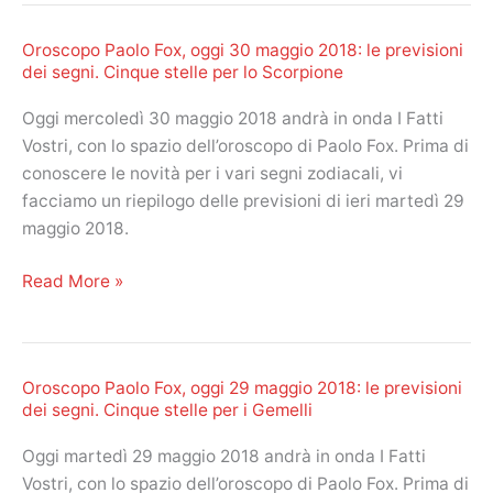
Sagittario
oggi
ottiene
Oroscopo Paolo Fox, oggi 30 maggio 2018: le previsioni
31
un
dei segni. Cinque stelle per lo Scorpione
maggio
bel
2018:
Oggi mercoledì 30 maggio 2018 andrà in onda I Fatti
9
le
Vostri, con lo spazio dell’oroscopo di Paolo Fox. Prima di
previsioni
conoscere le novità per i vari segni zodiacali, vi
dei
facciamo un riepilogo delle previsioni di ieri martedì 29
segni.
maggio 2018.
Cinque
stelle
Oroscopo
Read More »
allo
Paolo
Scorpione
Fox,
oggi
Oroscopo Paolo Fox, oggi 29 maggio 2018: le previsioni
30
dei segni. Cinque stelle per i Gemelli
maggio
2018:
Oggi martedì 29 maggio 2018 andrà in onda I Fatti
le
Vostri, con lo spazio dell’oroscopo di Paolo Fox. Prima di