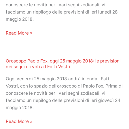
previsioni
conoscere le novità per i vari segni zodiacali, vi
dei
facciamo un riepilogo delle previsioni di ieri lunedì 28
segni.
maggio 2018.
Cinque
stelle
Oroscopo
Read More »
per
Paolo
lo
Fox,
Scorpione
oggi
Oroscopo Paolo Fox, oggi 25 maggio 2018: le previsioni
29
dei segni e i voti a I Fatti Vostri
maggio
2018:
Oggi venerdì 25 maggio 2018 andrà in onda I Fatti
le
Vostri, con lo spazio dell’oroscopo di Paolo Fox. Prima di
previsioni
conoscere le novità per i vari segni zodiacali, vi
dei
facciamo un riepilogo delle previsioni di ieri giovedì 24
segni.
maggio 2018.
Cinque
stelle
Oroscopo
Read More »
per
Paolo