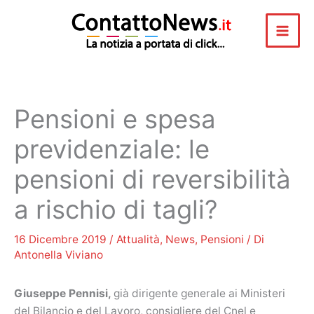
Vai
al
contenuto
Pensioni e spesa
previdenziale: le
pensioni di reversibilità
a rischio di tagli?
16 Dicembre 2019
/
Attualità
,
News
,
Pensioni
/ Di
Antonella Viviano
Giuseppe Pennisi,
già dirigente generale ai Ministeri
del Bilancio e del Lavoro, consigliere del Cnel e