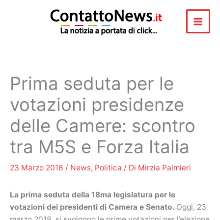
Vai
al
contenuto
Prima seduta per le
votazioni presidenze
delle Camere: scontro
tra M5S e Forza Italia
23 Marzo 2018
/
News
,
Politica
/ Di
Mirzia Palmieri
La prima seduta della 18ma legislatura per le
votazioni dei presidenti di Camera e Senato.
Oggi, 23
marzo 2018, si svolgono le prime votazioni per l’elezione