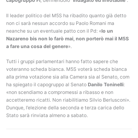
capogruppo FI
, definendolo “
indagato ed invotabile
“.
Il leader politico del M5S ha ribadito quanto già detto
non ci sarà nessun accordo su Paolo Romani ma
neanche su un eventuale patto con il Pd: «
Io un
Nazareno bis non lo farò mai, non porterò mai il M5S
a fare una cosa del genere
».
Tutti i gruppi parlamentari hanno fatto sapere che
voteranno scheda bianca. M5S voterà scheda bianca
alla prima votazione sia alla Camera sia al Senato, com
ha spiegato il capogruppo al Senato
Danilo Toninelli
:
«non scendiamo a compromessi a ribasso e non
accetteremo ricatti. Non riabilitiamo Silvio Berlusconi».
Dunque, l’elezione della seconda e terza carica dello
Stato sarà rinviata almeno a sabato.