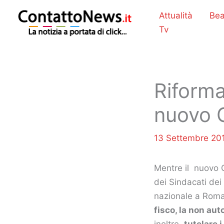
Vai
Attualità
Bea
al
Tv
contenuto
Riforma 
nuovo 
13 Settembre 2
Mentre il nuovo G
dei Sindacati dei
nazionale a Roma
fisco, la non aut
inoltre,
tutelare 