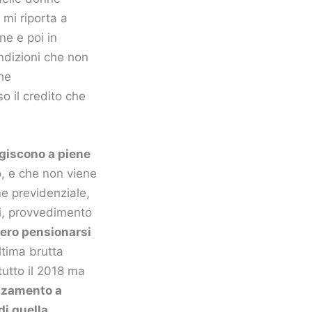
 mi riporta a
ne e poi in
ndizioni che non
che
o il credito che
rgiscono a piene
o, e che non viene
ne previdenziale,
li, provvedimento
bero pensionarsi
ltima brutta
tutto il 2018 ma
alzamento a
di quella