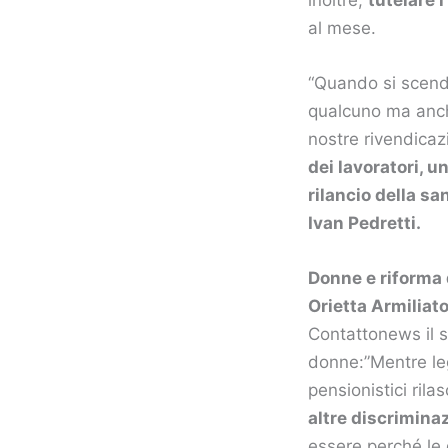
al mese.
“Quando si scende
qualcuno ma anche
nostre rivendicaz
dei lavoratori, u
rilancio della sa
Ivan Pedretti.
Donne e riforma d
Orietta Armiliat
Contattonews il s
donne:”Mentre legg
pensionistici ril
altre discriminaz
essere perché le 