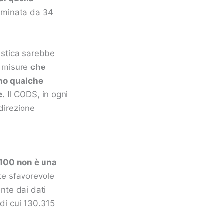
rminata da 34
istica sarebbe
e misure
che
eno qualche
e.
Il CODS, in ogni
 direzione
100 non è una
te sfavorevole
nte dai dati
 di cui 130.315