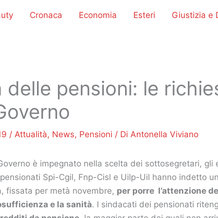
uty
Cronaca
Economia
Esteri
Giustizia e D
delle pensioni: le richie
Governo
019
/
Attualità
,
News
,
Pensioni
/ Di
Antonella Viviano
overno è impegnato nella scelta dei sottosegretari, gli e
 pensionati Spi-Cgil, Fnp-Cisl e Uilp-Uil hanno indetto 
, fissata per metà novembre,
per porre l’attenzione de
osufficienza e la sanità
. I sindacati dei pensionati rite
i redditi da pensione
, la maggior parte dei quali non arri