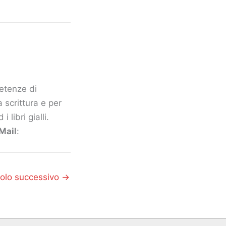
petenze di
 scrittura e per
 libri gialli.
Mail
:
colo successivo
→