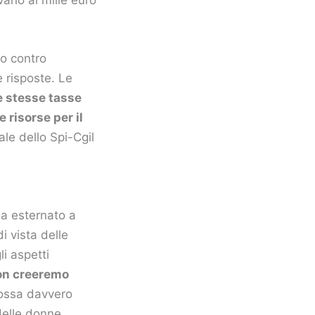
 o contro
 risposte. Le
e stesse tasse
 risorse per il
ale dello Spi-Cgil
ha esternato a
i vista delle
li aspetti
n creeremo
ossa davvero
delle donne