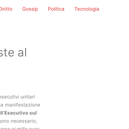
iritto
Gossip
Politica
Tecnologia
ste al
secutivi unitari
una manifestazione
ll’Esecutivo sul
ngono necessario,
vano ai mille euro