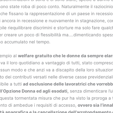
 sono state roba di poco conto. Naturalmente il raziocinio
 che fissano la rappresentazione di un paese in recessio
i ancora in recessione e nuovamente in stagnazione, co
ile riequilibrare discrimini e storture ma solo fare qual
 creare un poco di flessibilità ma….dimenticando spess
nno accumulato nel tempo.
sempio al
welfare gratuito che le donne da sempre ela
a il loro quotidiano a vantaggio di tutti, stato compres
essun modo e che anzi va a discapito della loro situazio
to dei contributi versati nelle diverse casse previdenzia
ibile a tutti
ad esclusione delle lavoratrici che vorreb
ll’Opzione Donna ed agli esodati,
senza dimenticare l’u
 questa tormentata misura che pur ha visto la proroga a 
nto di ambedue i requisiti di accesso,
ovvero sia l’inn
età anagrafica e la cancellazione dell’arrotondamento 