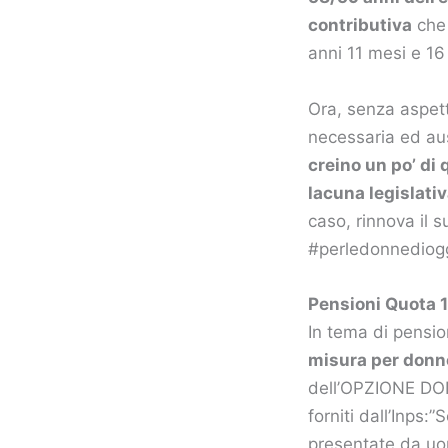
contributiva
che 
anni 11 mesi e 16 
Ora, senza aspet
necessaria ed au
creino un po’ di
lacuna legislati
caso, rinnova il s
#perledonnediogg
Pensioni Quota 
In tema di pension
misura per donn
dell’OPZIONE DONN
forniti dall’Inps
presentate da uo