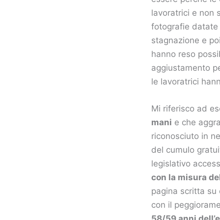
lavoratrici e non
fotografie datate
stagnazione e po
hanno reso possib
aggiustamento per
le lavoratrici ha
Mi riferisco ad e
mani
e che aggrav
riconosciuto in n
del cumulo gratui
legislativo access
con la misura de
pagina scritta su
con il peggiorame
58/59 anni dell’