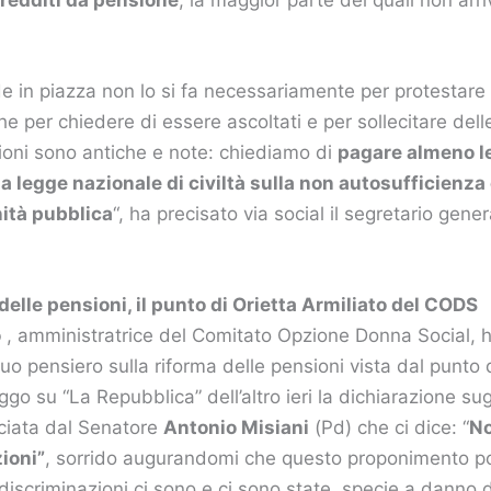
 in piazza non lo si fa necessariamente per protestare
 per chiedere di essere ascoltati e per sollecitare delle
ioni sono antiche e note: chiediamo di
pagare almeno l
na legge nazionale di civiltà sulla non autosufficienza e
nità pubblica
“, ha precisato via social il segretario gener
elle pensioni, il punto di Orietta Armiliato del CODS
o
, amministratrice del Comitato Opzione Donna Social, 
uo pensiero sulla riforma delle pensioni vista dal punto d
o su “La Repubblica” dell’altro ieri la dichiarazione sug
asciata dal Senatore
Antonio Misiani
(Pd) che ci dice: “
No
ioni”
, sorrido augurandomi che questo proponimento p
discriminazioni ci sono e ci sono state, specie a danno 