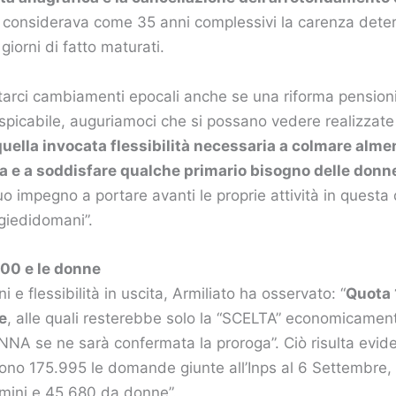
considerava come 35 anni complessivi la carenza dete
giorni di fatto maturati.
tarci cambiamenti epocali anche se una riforma pension
spicabile, auguriamoci che si possano vedere realizzat
 quella invocata flessibilità necessaria a colmare alm
va e a soddisfare qualche primario bisogno delle donn
uo impegno a portare avanti le proprie attività in questa
iedidomani”.
100 e le donne
i e flessibilità in uscita, Armiliato ha osservato: “
Quota 
e
, alle quali resterebbe solo la “SCELTA” economicamen
A se ne sarà confermata la proroga”. Ciò risulta evide
:”Sono 175.995 le domande giunte all’Inps al 6 Settembre,
mini e 45.680 da donne”.