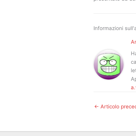
Informazioni sull'
An
Ha
ca
le
Ap
a.
←
Articolo prece