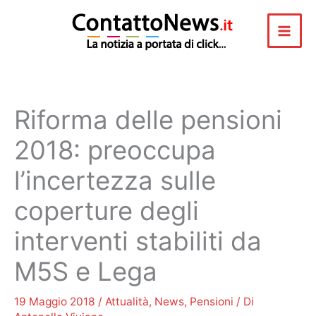
Vai
al
contenuto
Riforma delle pensioni
2018: preoccupa
l’incertezza sulle
coperture degli
interventi stabiliti da
M5S e Lega
19 Maggio 2018
/
Attualità
,
News
,
Pensioni
/ Di