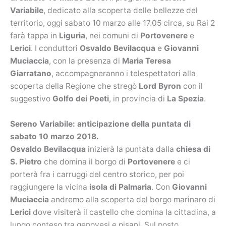
Variabile
, dedicato alla scoperta delle bellezze del
territorio, oggi sabato 10 marzo alle 17.05 circa, su Rai 2
farà tappa in
Liguria
, nei comuni di
Portovenere
e
Lerici
. I conduttori
Osvaldo Bevilacqua
e
Giovanni
Muciaccia
, con la presenza di
Maria Teresa
Giarratano
, accompagneranno i telespettatori alla
scoperta della Regione che stregò
Lord Byron
con il
suggestivo
Golfo dei Poeti
, in provincia di
La Spezia
.
Sereno Variabile: anticipazione della puntata di
sabato 10 marzo 2018.
Osvaldo Bevilacqua
inizierà la puntata dalla
chiesa di
S. Pietro
che domina il borgo di
Portovenere
e ci
porterà fra i carruggi del centro storico, per poi
raggiungere la vicina
isola di Palmaria
. Con
Giovanni
Muciaccia
andremo alla scoperta del borgo marinaro di
Lerici
dove visiterà il castello che domina la cittadina, a
lungo conteso tra genovesi e pisani. Sul posto