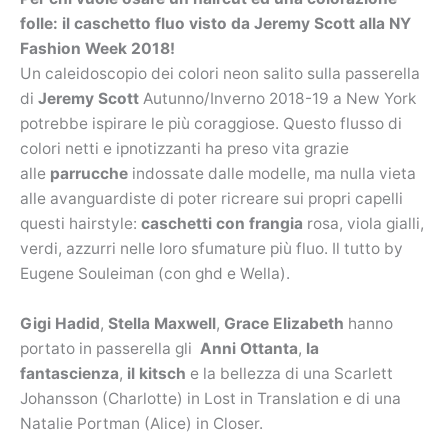
folle: il caschetto fluo visto da Jeremy Scott alla NY
Fashion Week 2018!
Un caleidoscopio dei colori neon salito sulla passerella
di
Jeremy Scott
Autunno/Inverno 2018-19 a New York
potrebbe ispirare le più coraggiose. Questo flusso di
colori netti e ipnotizzanti ha preso vita grazie
alle
parrucche
indossate dalle modelle, ma nulla vieta
alle avanguardiste di poter ricreare sui propri capelli
questi hairstyle:
caschetti con frangia
rosa, viola gialli,
verdi, azzurri nelle loro sfumature più fluo. Il tutto by
Eugene Souleiman (con ghd e Wella).
Gigi Hadid
,
Stella Maxwell
,
Grace Elizabeth
hanno
portato in passerella gli
Anni Ottanta
,
la
fantascienza
,
il kitsch
e la bellezza di una Scarlett
Johansson (Charlotte) in Lost in Translation e di una
Natalie Portman (Alice) in Closer.