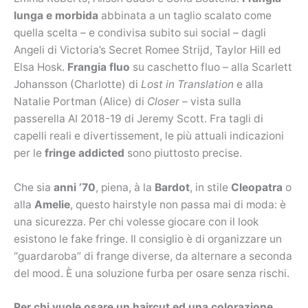
lunga
e morbida
abbinata a un taglio scalato come
quella scelta – e condivisa subito sui social – dagli
Angeli di Victoria’s Secret Romee Strijd, Taylor Hill ed
Elsa Hosk.
Frangia fluo
su caschetto fluo – alla Scarlett
Johansson (Charlotte) di
Lost in Translation
e alla
Natalie Portman (Alice) di
Closer
– vista sulla
passerella AI 2018-19 di Jeremy Scott. Fra tagli di
capelli reali e divertissement, le più attuali indicazioni
per le
fringe addicted
sono piuttosto precise.
Che sia
anni ’70
, piena, à la
Bardot
, in stile
Cleopatra
o
alla
Amelie
, questo hairstyle non passa mai di moda: è
una sicurezza. Per chi volesse giocare con il look
esistono le fake fringe. Il consiglio è di organizzare un
“guardaroba” di frange diverse, da alternare a seconda
del mood. È una soluzione furba per osare senza rischi.
Per chi vuole osare un haircut ed una colorazione