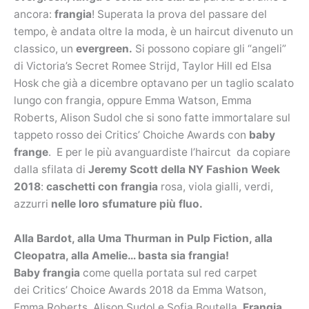
ancora:
frangia
! Superata la prova del passare del
tempo, è andata oltre la moda, è un haircut divenuto un
classico, un
evergreen.
Si possono copiare gli “angeli”
di Victoria’s Secret Romee Strijd, Taylor Hill ed Elsa
Hosk che già a dicembre optavano per un taglio scalato
lungo con frangia, oppure Emma Watson, Emma
Roberts, Alison Sudol che si sono fatte immortalare sul
tappeto rosso dei Critics’ Choiche Awards con
baby
frange
. E per le più avanguardiste l’haircut da copiare
dalla sfilata di
Jeremy Scott della NY Fashion Week
2018
:
caschetti con frangia
rosa, viola gialli, verdi,
azzurri
nelle loro sfumature più fluo.
Alla Bardot, alla Uma Thurman in Pulp Fiction, alla
Cleopatra, alla Amelie… basta sia frangia!
Baby frangia
come quella portata sul red carpet
dei Critics’ Choice Awards 2018 da Emma Watson,
Emma Roberts, Alison Sudol e Sofia Boutella.
Frangia