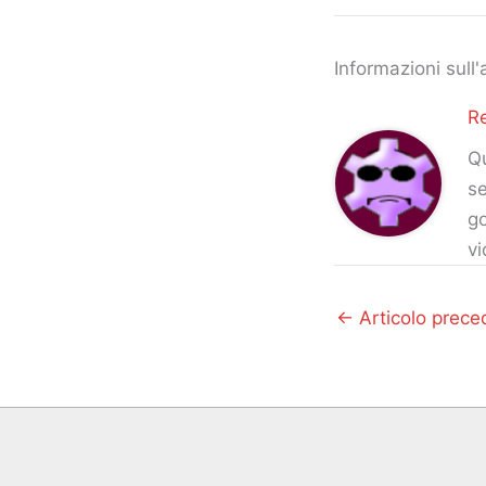
Informazioni sull'
R
Qu
se
go
vi
←
Articolo prece