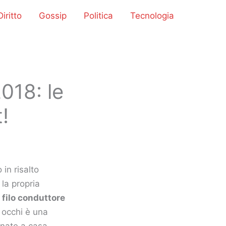
iritto
Gossip
Politica
Tecnologia
018: le
!
in risalto
 la propria
n
filo conduttore
 occhi è una
ornate a casa.