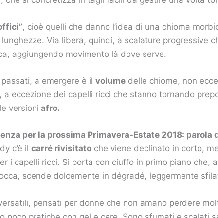
offici”
, cioè quelli che danno l’idea di una chioma morbi
 lunghezze. Via libera, quindi, a scalature progressive 
ca, aggiungendo movimento là dove serve.
i passati, a emergere è il
volume
delle chiome, non ecces
 a eccezione dei capelli ricci che stanno tornando prep
le versioni
afro.
endenza per la prossima Primavera-Estate 2018: parola 
ndy c’è il
carré rivisitato
che viene declinato in corto, m
 i capelli ricci. Si porta con ciuffo in primo piano che, 
 bocca, scende dolcemente in dégradé, leggermente sfila
ersatili, pensati per donne che non amano perdere mol
no poco pratiche con gel e cere. Sono sfumati e scalati 