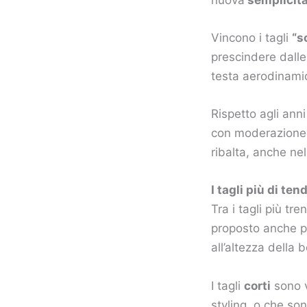
Vincono i tagli
“s
prescindere dalle
testa aerodinami
Rispetto agli ann
con moderazione,
ribalta, anche nel
I tagli più di t
Tra i tagli più tre
proposto anche per
all’altezza della
I tagli
corti
sono v
styling, o che so