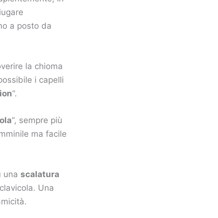
niugare
anno a posto da
verire la chioma
possibile i capelli
ion
“.
ola
“, sempre più
mminile ma facile
su una
scalatura
 clavicola. Una
micità.