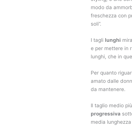
modo da ammorbidi
freschezza con pra
soli”.
I tagli
lunghi
mira
e per mettere in ri
lunghi, che in qu
Per quanto rigua
amato dalle donne
da mantenere.
Il taglio medio pi
progressiva
sotto
media lunghezza 