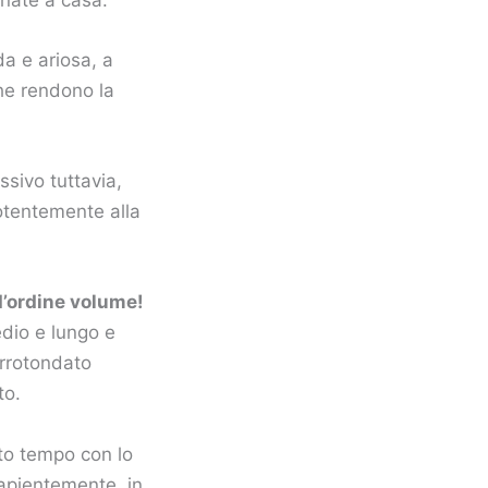
da e ariosa, a
che rendono la
sivo tuttavia,
otentemente alla
d’ordine volume!
edio e lungo e
arrotondato
to.
to tempo con lo
sapientemente, in