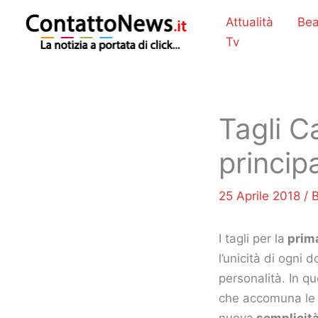
Vai
Attualità
Bea
al
Tv
contenuto
Tagli C
princip
25 Aprile 2018
/
I tagli per la
prima
l’unicità di ogni 
personalità. In qu
che accomuna l
nuova
semplicit