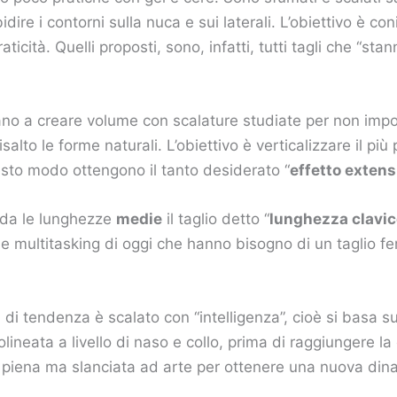
re i contorni sulla nuca e sui laterali. L’obiettivo è co
ticità. Quelli proposti, sono, infatti, tutti tagli che “st
no a creare volume con scalature studiate per non impo
salto le forme naturali. L’obiettivo è verticalizzare il più 
esto modo ottengono il tanto desiderato “
effetto extens
rda le lunghezze
medie
il taglio detto “
lunghezza clavic
 multitasking di oggi che hanno bisogno di un taglio fe
ù di tendenza è scalato con “intelligenza”, cioè si basa 
lineata a livello di naso e collo, prima di raggiungere la
piena ma slanciata ad arte per ottenere una nuova dina