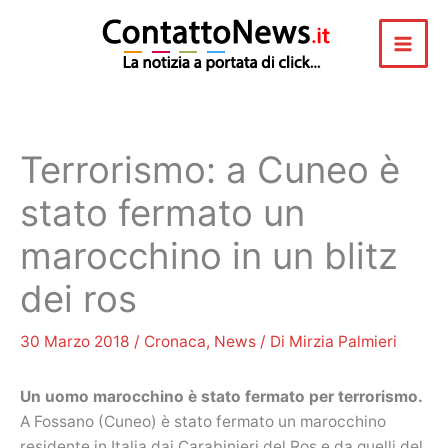
Vai
al
contenuto
Terrorismo: a Cuneo è
stato fermato un
marocchino in un blitz
dei ros
30 Marzo 2018
/
Cronaca
,
News
/ Di
Mirzia Palmieri
Un uomo marocchino è stato fermato per terrorismo.
A Fossano (Cuneo) è stato fermato un marocchino
residente in Italia dai Carabinieri del Ros e da quelli del