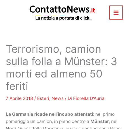
Vai
al
contenuto
Terrorismo, camion
sulla folla a Münster: 3
morti ed almeno 50
feriti
7 Aprile 2018
/
Esteri
,
News
/ Di
Fiorella D'Auria
La Germania ricade nell’incubo attentati
: nel primo
pomeriggio un camion, in pieno centro a
Münster
, nel
Nord Ovest della Germania, quasi a confine con i Paesi