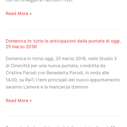
2018
Domenica
Read More »
In:
tutte
le
Domenica In: tutte le anticipazioni della puntata di oggi,
anticipazioni
25 marzo 2018!
della
puntata
Domenica In torna oggi, 25 marzo 2018, nello Studio 3
di
di Cinecittà per una nuova puntata, condotta da
oggi,
Cristina Parodi con Benedetta Parodi, in onda alle
1
14.00, su Rai1. l temi principali del nuovo appuntamento
aprile
saranno L’amore e la mancanza d’amore.
2018!
Domenica
Read More »
In:
tutte
le