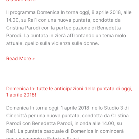
Il programma Domenica In torna oggi, 8 aprile 2018, alle
14.00, su Rai1 con una nuova puntata, condotta da
Cristina Parodi con la partecipazione di Benedetta
Parodi. La puntata inizierà affrontando un tema molo
attuale, quello sulla violenza sulle donne.
Domenica
Read More »
In:
tutte
le
Domenica In: tutte le anticipazioni della puntata di oggi,
anticipazioni
1 aprile 2018!
della
puntata
Domenica In torna oggi, 1 aprile 2018, nello Studio 3 di
di
Cinecittà per una nuova puntata, condotta da Cristina
oggi,
Parodi con Benedetta Parodi, in onda alle 14.00, su
8
Rai1. La puntata pasquale di Domenica In comincerà
aprile
con un omaggio a Fabrizio Frizzi.