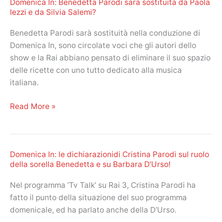
Domenica In: Benedetta Parodi sarà sostituita da Paola
della
Iezzi e da Silvia Salemi?
puntata
di
Benedetta Parodi sarà sostituità nella conduzione di
oggi,
Domenica In, sono circolate voci che gli autori dello
domenica
show e la Rai abbiano pensato di eliminare il suo spazio
4
delle ricette con uno tutto dedicato alla musica
marzo
italiana.
2018
Domenica
Read More »
In:
Benedetta
Parodi
Domenica In: le dichiarazionidi Cristina Parodi sul ruolo
sarà
della sorella Benedetta e su Barbara D’Urso!
sostituita
da
Nel programma ‘Tv Talk’ su Rai 3, Cristina Parodi ha
Paola
fatto il punto della situazione del suo programma
Iezzi
domenicale, ed ha parlato anche della D’Urso.
e