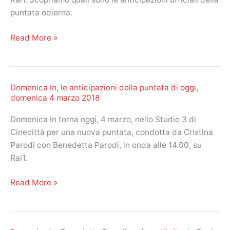
2018!
puntata odierna.
Domenica
Read More »
In:
le
anticipazioni
Domenica In, le anticipazioni della puntata di oggi,
della
domenica 4 marzo 2018
puntata
di
Domenica In torna oggi, 4 marzo, nello Studio 3 di
oggi,
Cinecittà per una nuova puntata, condotta da Cristina
11
Parodi con Benedetta Parodi, in onda alle 14.00, su
marzo
Rai1.
2018
Domenica
Read More »
In,
le
anticipazioni