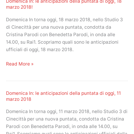
Domenica In: le anticipazioni della puntata di oggi, 18
anticipazioni
marzo 2018!
della
puntata
Domenica In torna oggi, 18 marzo 2018, nello Studio 3
di
di Cinecittà per una nuova puntata, condotta da
oggi,
Cristina Parodi con Benedetta Parodi, in onda alle
25
14.00, su Rai1. Scopriamo quali sono le anticipazioni
marzo
ufficiali di oggi, 18 marzo 2018.
2018!
Domenica
Read More »
In:
le
anticipazioni
Domenica In: le anticipazioni della puntata di oggi, 11
della
marzo 2018
puntata
di
Domenica In torna oggi, 11 marzo 2018, nello Studio 3 di
oggi,
Cinecittà per una nuova puntata, condotta da Cristina
18
Parodi con Benedetta Parodi, in onda alle 14.00, su
marzo
Rai1. Scopriamo quali sono le anticipazioni ufficiali della