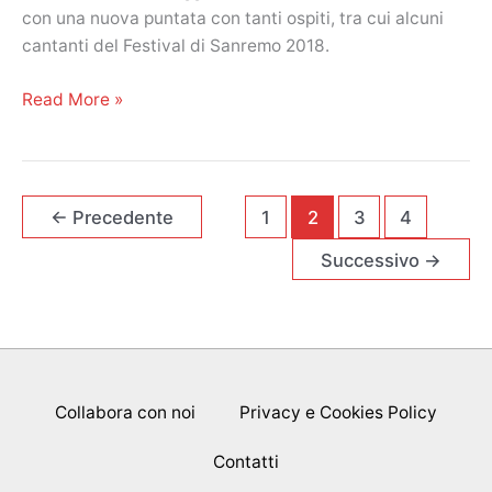
oggi,
con una nuova puntata con tanti ospiti, tra cui alcuni
25
cantanti del Festival di Sanremo 2018.
febbraio
2018
Domenica
Read More »
In,
le
anticipazioni
della
←
Precedente
1
2
3
4
puntata
Successivo
→
di
oggi,
18
febbraio
2018!
Collabora con noi
Privacy e Cookies Policy
Contatti