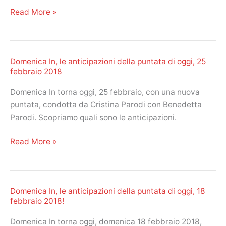
da
Domenica
Read More »
Silvia
In:
Salemi?
le
dichiarazionidi
Domenica In, le anticipazioni della puntata di oggi, 25
Cristina
febbraio 2018
Parodi
sul
Domenica In torna oggi, 25 febbraio, con una nuova
ruolo
puntata, condotta da Cristina Parodi con Benedetta
della
Parodi. Scopriamo quali sono le anticipazioni.
sorella
Benedetta
Domenica
Read More »
e
In,
su
le
Barbara
anticipazioni
D’Urso!
Domenica In, le anticipazioni della puntata di oggi, 18
della
febbraio 2018!
puntata
di
Domenica In torna oggi, domenica 18 febbraio 2018,