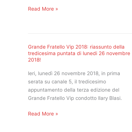
Grande
Read More »
Fratello
Vip
2018:
è
Grande Fratello Vip 2018: riassunto della
Walter
tredicesima puntata di lunedi 26 novembre
Nudo
2018!
il
Ieri, lunedì 26 novembre 2018, in prima
trionfatore
serata su canale 5, il tredicesimo
della
appuntamento della terza edizione del
terza
Grande Fratello Vip condotto Ilary Blasi.
edizione!
Grande
Read More »
Fratello
Vip