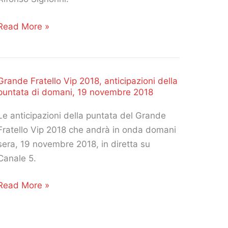
10
Grande
Read More »
dicembre
Fratello
Vip
2018:
Grande Fratello Vip 2018, anticipazioni della
le
puntata di domani, 19 novembre 2018
anticipazioni
della
Le anticipazioni della puntata del Grande
puntata
Fratello Vip 2018 che andrà in onda domani
di
sera, 19 novembre 2018, in diretta su
stasera
Canale 5.
lunedì
3
Grande
Read More »
dicembre
Fratello
2018
Vip
2018,