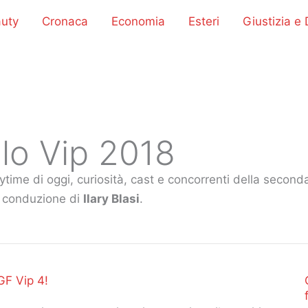
uty
Cronaca
Economia
Esteri
Giustizia e D
lo Vip 2018
aytime di oggi, curiosità, cast e concorrenti della secon
la conduzione di
Ilary Blasi
.
GF Vip 4!