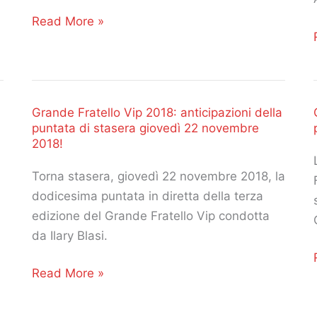
Grande
Read More »
Fratello
Vip
2018:
riassunto
Grande Fratello Vip 2018: anticipazioni della
della
puntata di stasera giovedì 22 novembre
semifinale
2018!
di
Torna stasera, giovedì 22 novembre 2018, la
lunedi
dodicesima puntata in diretta della terza
3
edizione del Grande Fratello Vip condotta
dicembre
da Ilary Blasi.
2018!
Grande
Read More »
Fratello
Vip