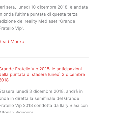
Ieri sera, lunedì 10 dicembre 2018, è andata
in onda l’ultima puntata di questa terza
edizione del reality Mediaset “Grande
Fratello Vip”.
Grande
Read More »
Fratello
Vip
2018:
Grande Fratello Vip 2018: le anticipazioni
l
della puntata di stasera lunedì 3 dicembre
riassunto
2018
della
finale
Stasera lunedì 3 dicembre 2018, andrà in
di
onda in diretta la semifinale del Grande
eri,
Fratello Vip 2018 condotta da Ilary Blasi con
lunedì
Alfonso Signorini.