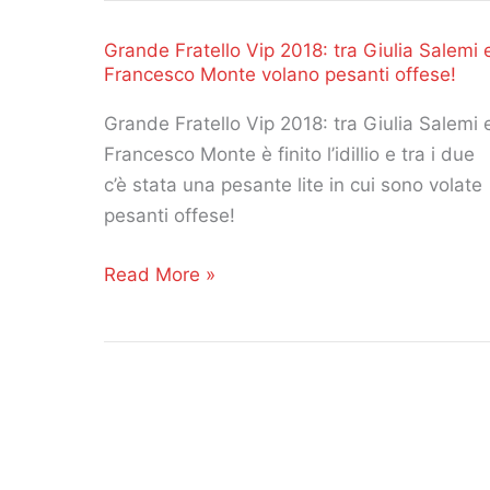
2018:
Grande Fratello Vip 2018: tra Giulia Salemi 
riassunto
Francesco Monte volano pesanti offese!
della
tredicesima
Grande Fratello Vip 2018: tra Giulia Salemi 
puntata
Francesco Monte è finito l’idillio e tra i due
di
c’è stata una pesante lite in cui sono volate
lunedi
pesanti offese!
26
novembre
Grande
Read More »
2018!
Fratello
Vip
2018:
tra
Giulia
Salemi
e