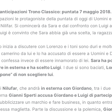
anticipazioni Trono Classico: puntata 7 maggio 2018.
pazioni le protagoniste della puntata di oggi di Uomini
e Nilifar. Si comincerà da Sara e dal confronto con Luigi 
uigi è convinto che Sara abbia già una scelta, la ragazz
o inizia a discutere con Lorenzo e i toni sono duri e molt
 camerino da lui e lo ha accusato di essere a Uomini e 
zo confessa invece di essere innamorato di lei.
Sara ha p
e in esterna e ha scelto Luigi
. I due si sono baciati,
Lo
impone” di non scegliere lui
.
di
Nilufar
, che andrà
in esterna con Giordano
, tra i due
terna
Gianni Sperti accusa Giordano e Luigi di partecip
ubblicizzare un marchio e fare business, in quanto entr
essa maglietta. Parte la discussione e la polemica,
Gior