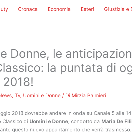
uty
Cronaca
Economia
Esteri
Giustizia e D
e Donne, le anticipazion
lassico: la puntata di og
 2018!
News
,
Tv
,
Uomini e Donne
/ Di
Mirzia Palmieri
aggio 2018 dovrebbe andare in onda su Canale 5 alle 1
o Classico di
Uomini e Donne
, condotto da
Maria De Fil
ante questo nuovo appuntamento che verrà trasmesso.