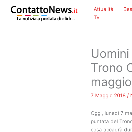
Vai
Attualità
Bea
al
Tv
contenuto
Uomini 
Trono C
maggio
7 Maggio 2018
/
Oggi, lunedì 7 m
puntata del Tron
cosa accadrà dur