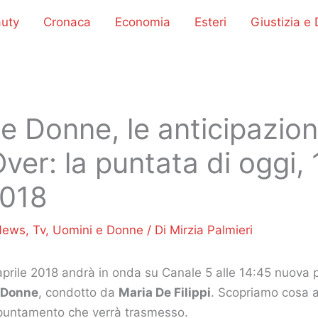
uty
Cronaca
Economia
Esteri
Giustizia e D
e Donne, le anticipazion
ver: la puntata di oggi, 
2018
News
,
Tv
,
Uomini e Donne
/ Di
Mirzia Palmieri
aprile 2018 andrà in onda su Canale 5 alle 14:45 nuova 
 Donne
, condotto da
Maria De Filippi
. Scopriamo cosa 
puntamento che verrà trasmesso.