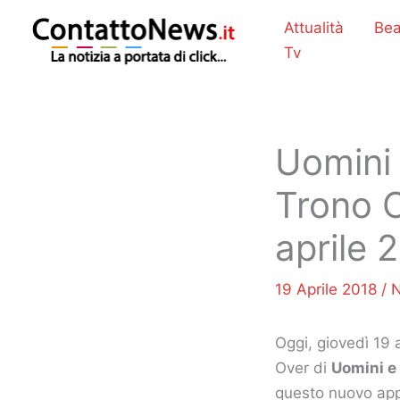
Vai
Attualità
Bea
al
Tv
contenuto
Uomini 
Trono O
aprile 
19 Aprile 2018
/
Oggi, giovedì 19 
Over di
Uomini e
questo nuovo ap