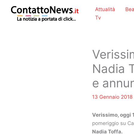
Vai
Attualità
Bea
al
Tv
contenuto
Verissi
Nadia T
e annun
13 Gennaio 2018
Verissimo, oggi 
pomeriggio su Can
Nadia Toffa.