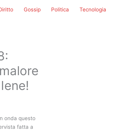
iritto
Gossip
Politica
Tecnologia
8:
 malore
Iene!
in onda questo
ervista fatta a