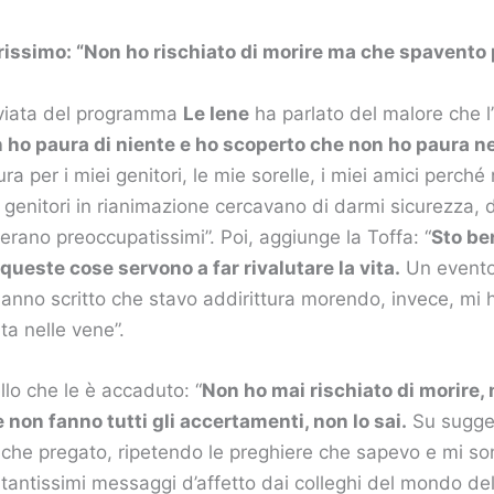
rissimo: “Non ho rischiato di morire ma che spavento 
nviata del programma
Le Iene
ha parlato del malore che l’
n ho paura di niente e ho scoperto che non ho paura n
a per i miei genitori, le mie sorelle, i miei amici perché
 genitori in rianimazione cercavano di darmi sicurezza, di
erano preoccupatissimi”. Poi, aggiunge la Toffa: “
Sto be
queste cose servono a far rivalutare la vita.
Un evento
 hanno scritto che stavo addirittura morendo, invece, mi 
ita nelle vene”.
lo che le è accaduto: “
Non ho mai rischiato di morire, 
 non fanno tutti gli accertamenti, non lo sai.
Su sugge
che pregato, ripetendo le preghiere che sapevo e mi son
 tantissimi messaggi d’affetto dai colleghi del mondo del