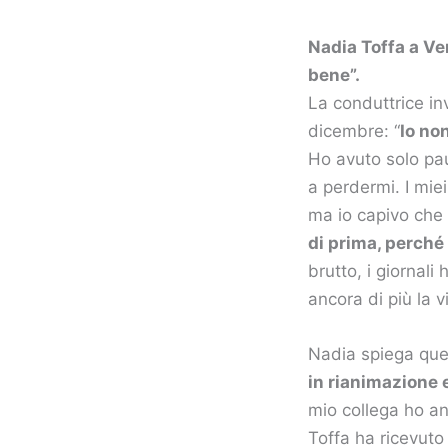
Nadia Toffa a Ve
bene”.
La conduttrice i
dicembre: “
Io no
Ho avuto solo paur
a perdermi. I miei
ma io capivo che 
di prima, perché 
brutto, i giornali
ancora di più la v
Nadia spiega quel
in rianimazione e
mio collega ho an
Toffa ha ricevuto