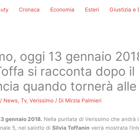
uty
Cronaca
Economia
Esteri
Giustizia e D
mo, oggi 13 gennaio 201
offa si racconta dopo il
cia quando tornerà alle 
/
News
,
Tv
,
Verissimo
/ Di
Mirzia Palmieri
13 gennaio 2018.
Nella puntata di Verissimo che andrà 
ale 5, nel salotto di
Silvia Toffanin
verrà mostrata l’int