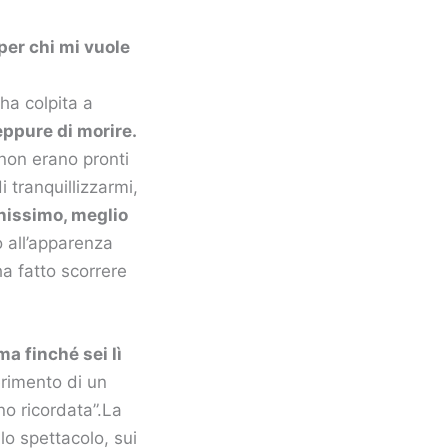
per chi mi vuole
ha colpita a
eppure di morire.
 non erano pronti
 tranquillizzarmi,
nissimo, meglio
 all’apparenza
ha fatto scorrere
ma finché sei lì
rimento di un
o ricordata”.La
lo spettacolo, sui