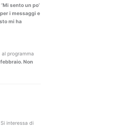
 “
Mi sento un po’
er i messaggi e
sto mi ha
rà al programma
1 febbraio. Non
Si interessa di