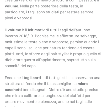
crea davvero un elemento di rottura con il passato è il
volume
. Nella parte posteriore della testa, in
particolare, i tagli sono studiati per restare sempre
pieni e vaporosi.
Il
volume
è il
leit motiv
di tutti i tagli dell’autunno
inverno 2018/19. Pochissime le sfilettature selvagge,
moltissime le teste piene e vaporose, persino quando i
capelli sono lisci, che per natura tendono ad essere
piatti. Anzi, lo sforzo degli hair stylist è proprio quello di
dichiarare guerra all’appiattimento, soprattutto sulla
sommità del capo.
Ecco che i
tagli corti
– di tutti gli stili – conservano una
struttura di fondo che li fa assomigliare a
micro
caschetti
ben disegnati. Dietro c’è uno studio preciso
che mira a calibrare la lunghezza dei ciuffetti per
creare movimento e pienezza, anche nei tagli stile