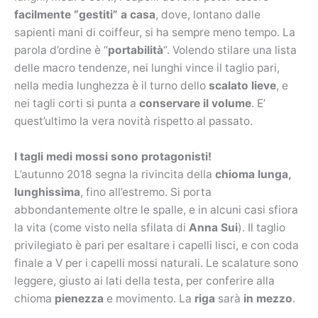
facilmente “gestiti” a casa
, dove, lontano dalle
sapienti mani di coiffeur, si ha sempre meno tempo. La
parola d’ordine è “
portabilità
“. Volendo stilare una lista
delle macro tendenze, nei lunghi vince il taglio pari,
nella media lunghezza è il turno dello
scalato lieve
, e
nei tagli corti si punta a
conservare il volume
. E’
quest’ultimo la vera novità rispetto al passato.
I tagli medi mossi sono protagonisti!
L’autunno 2018 segna la rivincita della
chioma lunga,
lunghissima
, fino all’estremo. Si porta
abbondantemente oltre le spalle, e in alcuni casi sfiora
la vita (come visto nella sfilata di
Anna Sui
). Il taglio
privilegiato è pari per esaltare i capelli lisci, e con coda
finale a V per i capelli mossi naturali. Le scalature sono
leggere, giusto ai lati della testa, per conferire alla
chioma
pienezza
e movimento. La
riga
sarà
in mezzo
.