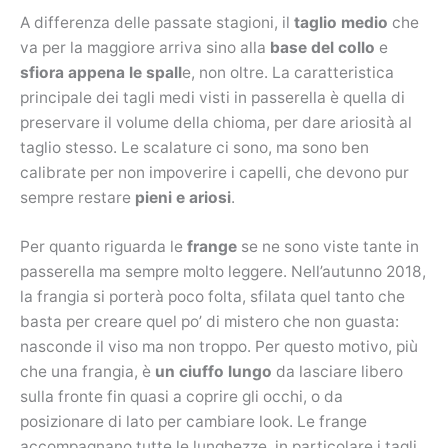
A differenza delle passate stagioni, il
taglio medio
che
va per la maggiore arriva sino alla
base del collo
e
sfiora appena le spall
e, non oltre. La caratteristica
principale dei tagli medi visti in passerella è quella di
preservare il volume della chioma, per dare ariosità al
taglio stesso. Le scalature ci sono, ma sono ben
calibrate per non impoverire i capelli, che devono pur
sempre restare
pieni e ariosi
.
Per quanto riguarda le
frange
se ne sono viste tante in
passerella ma sempre molto leggere. Nell’autunno 2018,
la frangia si porterà poco folta, sfilata quel tanto che
basta per creare quel po’ di mistero che non guasta:
nasconde il viso ma non troppo. Per questo motivo, più
che una frangia, è
un ciuffo lungo
da lasciare libero
sulla fronte fin quasi a coprire gli occhi, o da
posizionare di lato per cambiare look. Le frange
accompagnano tutte le lunghezze, in particolare i tagli