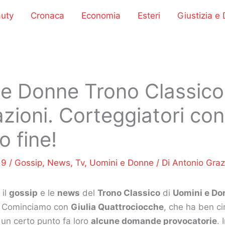
uty
Cronaca
Economia
Esteri
Giustizia e D
e Donne Trono Classico,
azioni. Corteggiatori con
 fine!
19
/
Gossip
,
News
,
Tv
,
Uomini e Donne
/ Di
Antonio Graz
il
gossip
e le
news
del
Trono Classico
di
Uomini e Do
ti. Cominciamo con
Giulia Quattrociocche
, che ha ben c
a un certo punto fa loro
alcune domande provocatorie
. 