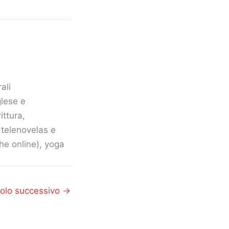
ali
glese e
ittura,
, telenovelas e
he online), yoga
colo successivo
→