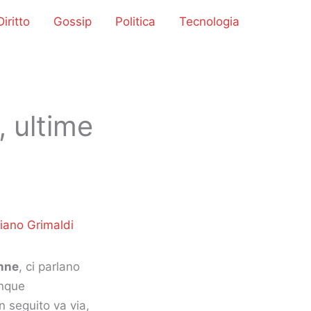
iritto
Gossip
Politica
Tecnologia
 ultime
iano Grimaldi
nne
, ci parlano
inque
In seguito va via,