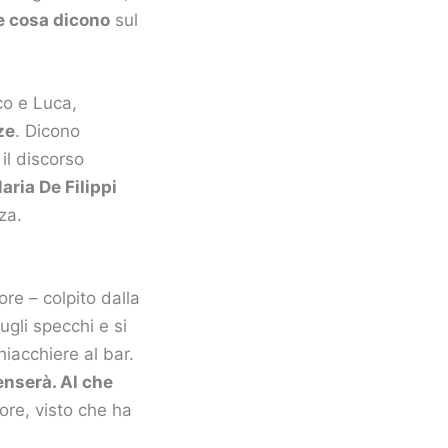
e cosa dicono
sul
co e Luca,
ze
. Dicono
il discorso
aria De Filippi
za.
re – colpito dalla
ugli specchi e si
hiacchiere al bar.
enserà. Al che
ore, visto che ha