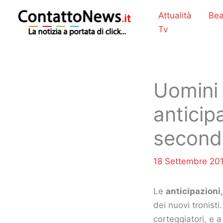
Vai
Attualità
Bea
al
Tv
contenuto
Uomini 
anticip
secondo
18 Settembre 20
Le
anticipazioni,
dei nuovi tronis
corteggiatori, e 