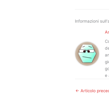
Informazioni sull'
An
Co
de
am
gi
go
e 
←
Articolo prece