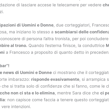
edazione di lasciare accese le telecamere per vedere
ch
zi.
ipazioni di Uomini e Donne
, due corteggiatori, Frances
osa, ma iniziano lo stesso a
scambiarsi delle confiden
conoscere di persona l’altra tronista, per poi concludere 
bire al trono.
Quando l’esterna finisce, la conduttrice
M
oni
a Francesco a proposito di quanto detto in preceden
bar”!
 e news di Uomini e Donne
ci mostrano che il corteggiato
orte imbarazzo:
risponde evasivamente
, si arrampica s
 che si tratta solo di confidenze che si fanno, come le c
cche non ci sta e lo elimina
, mentre Sara dice che
ci p
lia
: non capisce come faccia a tenere questo corteggiat
e vere intenzioni.