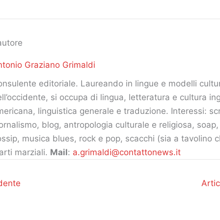
autore
tonio Graziano Grimaldi
nsulente editoriale. Laureando in lingue e modelli cultur
ll’occidente, si occupa di lingua, letteratura e cultura in
ericana, linguistica generale e traduzione. Interessi: scr
ornalismo, blog, antropologia culturale e religiosa, soap
ssip, musica blues, rock e pop, scacchi (sia a tavolino c
arti marziali.
Mail
:
a.grimaldi@contattonews.it
dente
Arti