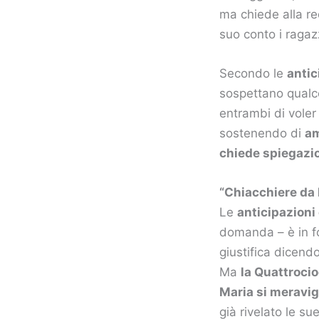
ma chiede alla r
suo conto i ragaz
Secondo le
antic
sospettano qualc
entrambi di voler 
sostenendo di
am
chiede spiegazi
“Chiacchiere da 
Le
anticipazioni
domanda – è in f
giustifica dicendo
Ma
la Quattrocio
Maria si meravig
già rivelato le su