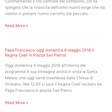
Commentando il rito centrale del battesimo, chi ha
L’Ascensione
spiegato che la rinascita dell’uomo nuovo esige che sia
del
ridotto in polvere l’uomo corrotto dal peccato.
Signore
Papa
Read More »
Francesco:
udienza
generale
Papa Francesco: oggi domenica 6 maggio 2018 il
di
Regina Coeli in Piazza San Pietro!
oggi
mercoledì
Oggi domenica 6 maggio 2018 all’interno del
9
programma A sua immagine andrà in onda la Santa
maggio
Messa, che oggi verrà trasmessa dalla Chiesa di
2018
Oristano. Alle 12.00 ci sarà il Regina Coeli recitato da
in
Papa Francesco in piazza San Pietro.
Piazza
San
Papa
Read More »
Pietro!
Francesco: