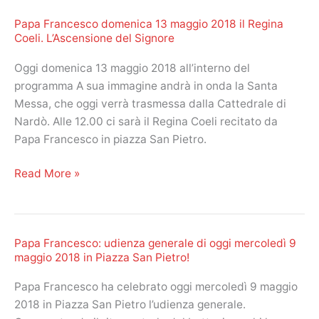
generale
Papa Francesco domenica 13 maggio 2018 il Regina
di
Coeli. L’Ascensione del Signore
oggi,
mercoledì
Oggi domenica 13 maggio 2018 all’interno del
16
programma A sua immagine andrà in onda la Santa
maggio
Messa, che oggi verrà trasmessa dalla Cattedrale di
2018
Nardò. Alle 12.00 ci sarà il Regina Coeli recitato da
in
Papa Francesco in piazza San Pietro.
Piazza
San
Papa
Read More »
Pietro!
Francesco
domenica
13
Papa Francesco: udienza generale di oggi mercoledì 9
maggio
maggio 2018 in Piazza San Pietro!
2018
il
Papa Francesco ha celebrato oggi mercoledì 9 maggio
Regina
2018 in Piazza San Pietro l’udienza generale.
Coeli.