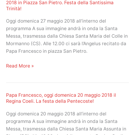
2018 in Piazza San Pietro. Festa della Santissima
oggi
Trinità!
mercoledì
30
Oggi domenica 27 maggio 2018 all’interno del
maggio
programma A sua immagine andrà in onda la Santa
2018
Messa, trasmessa dalla Chiesa Santa Maria del Colle in
in
Mormanno (CS). Alle 12.00 ci sarà l’Angelus recitato da
Piazza
Papa Francesco in piazza San Pietro.
San
Pietro!
Papa
Read More »
Francesco:
Angelus
di
Papa Francesco, oggi domenica 20 maggio 2018 il
oggi
Regina Coeli. La festa della Pentecoste!
domenica
27
Oggi domenica 20 maggio 2018 all’interno del
maggio
programma A sua immagine andrà in onda la Santa
2018
Messa, trasmessa dalla Chiesa Santa Maria Assunta in
in