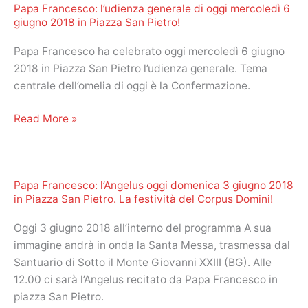
Papa Francesco: l’udienza generale di oggi mercoledì 6
oggi
giugno 2018 in Piazza San Pietro!
domenica
10
Papa Francesco ha celebrato oggi mercoledì 6 giugno
giugno
2018 in Piazza San Pietro l’udienza generale. Tema
2018
centrale dell’omelia di oggi è la Confermazione.
recitato
in
Papa
Read More »
Piazza
Francesco:
San
l’udienza
Pietro
generale
Papa Francesco: l’Angelus oggi domenica 3 giugno 2018
di
in Piazza San Pietro. La festività del Corpus Domini!
oggi
mercoledì
Oggi 3 giugno 2018 all’interno del programma A sua
6
immagine andrà in onda la Santa Messa, trasmessa dal
giugno
Santuario di Sotto il Monte Giovanni XXIII (BG). Alle
2018
12.00 ci sarà l’Angelus recitato da Papa Francesco in
in
piazza San Pietro.
Piazza