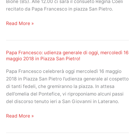
Bione (BS). Alle 12.00 ci sarà il consueto Regina Coeli
Piazza
recitato da Papa Francesco in piazza San Pietro.
San
Pietro.
Papa
Read More »
Festa
Francesco,
della
oggi
Santissima
domenica
Trinità!
Papa Francesco: udienza generale di oggi, mercoledì 16
20
maggio 2018 in Piazza San Pietro!
maggio
2018
Papa Francesco celebrerà oggi mercoledì 16 maggio
il
2018 in Piazza San Pietro l’udienza generale al cospetto
Regina
di tanti fedeli, che gremiranno la piazza. In attesa
Coeli.
dell’omelia del Pontefice, vi riproponiamo alcuni passi
La
del discorso tenuto ieri a San Giovanni in Laterano.
festa
della
Papa
Read More »
Pentecoste!
Francesco:
udienza