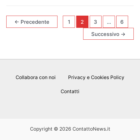
oggi
domenica
6
←
Precedente
1
2
3
…
6
maggio
Successivo
→
2018
il
Regina
Coeli
in
Piazza
Collabora con noi
Privacy e Cookies Policy
San
Pietro!
Contatti
Copyright © 2026 ContattoNews.it