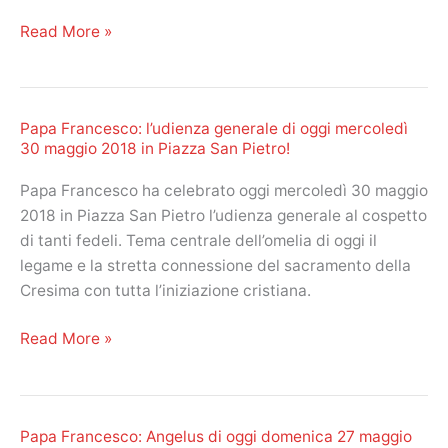
San
Papa
Read More »
Pietro!
Francesco:
l’Angelus
oggi
Papa Francesco: l’udienza generale di oggi mercoledì
domenica
30 maggio 2018 in Piazza San Pietro!
3
giugno
Papa Francesco ha celebrato oggi mercoledì 30 maggio
2018
2018 in Piazza San Pietro l’udienza generale al cospetto
in
di tanti fedeli. Tema centrale dell’omelia di oggi il
Piazza
legame e la stretta connessione del sacramento della
San
Cresima con tutta l’iniziazione cristiana.
Pietro.
La
Papa
Read More »
festività
Francesco:
del
l’udienza
Corpus
generale
Domini!
Papa Francesco: Angelus di oggi domenica 27 maggio
di