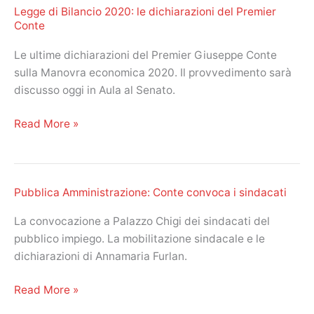
Legge di Bilancio 2020: le dichiarazioni del Premier
il
Conte
sistema
più
Le ultime dichiarazioni del Premier Giuseppe Conte
equo”
sulla Manovra economica 2020. Il provvedimento sarà
discusso oggi in Aula al Senato.
Legge
Read More »
di
Bilancio
2020:
Pubblica Amministrazione: Conte convoca i sindacati
le
dichiarazioni
La convocazione a Palazzo Chigi dei sindacati del
del
pubblico impiego. La mobilitazione sindacale e le
Premier
dichiarazioni di Annamaria Furlan.
Conte
Pubblica
Read More »
Amministrazione: