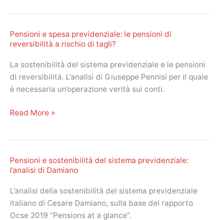
utili:
le
Pensioni e spesa previdenziale: le pensioni di
novità
reversibilità a rischio di tagli?
dalla
Legge
La sostenibilità del sistema previdenziale e le pensioni
di
di reversibilità. L’analisi di Giuseppe Pennisi per il quale
Bilancio
è necessaria un’operazione verità sui conti.
2020
Pensioni
Read More »
e
spesa
previdenziale:
Pensioni e sostenibilità del sistema previdenziale:
le
l’analisi di Damiano
pensioni
di
L’analisi della sostenibilità del sistema previdenziale
reversibilità
italiano di Cesare Damiano, sulla base del rapporto
a
Ocse 2019 “Pensions at a glance”.