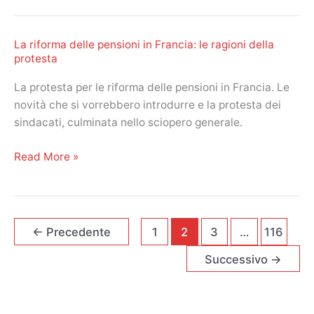
Conte
convoca
La riforma delle pensioni in Francia: le ragioni della
i
protesta
sindacati
La protesta per le riforma delle pensioni in Francia. Le
novità che si vorrebbero introdurre e la protesta dei
sindacati, culminata nello sciopero generale.
La
Read More »
riforma
delle
pensioni
in
←
Precedente
1
2
3
…
116
Francia:
Successivo
→
le
ragioni
della
protesta