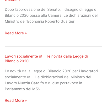
Dopo l’approvazione del Senato, il disegno di legge di
Bilancio 2020 passa alla Camera. Le dichiarazioni del
Ministro dell’Economia Roberto Gualtieri.
Legge
Read More »
di
Bilancio
2020:
Lavori socialmente utili: le novità dalla Legge di
le
Bilancio 2020
dichiarazioni
del
Le novità dalla Legge di Bilancio 2020 per i lavoratori
Ministro
socialmente utili. Le dichiarazioni del Ministro del
Gualtieri
Lavoro Nunzia Catalfo e di due portavoce in
Parlamento del M5S.
Lavori
Read More »
socialmente