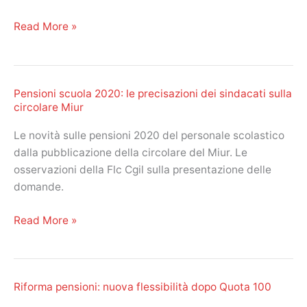
rischio
di
Pensioni
Read More »
tagli?
e
sostenibilità
del
Pensioni scuola 2020: le precisazioni dei sindacati sulla
sistema
circolare Miur
previdenziale:
l’analisi
Le novità sulle pensioni 2020 del personale scolastico
di
dalla pubblicazione della circolare del Miur. Le
Damiano
osservazioni della Flc Cgil sulla presentazione delle
domande.
Pensioni
Read More »
scuola
2020:
le
Riforma pensioni: nuova flessibilità dopo Quota 100
precisazioni
dei