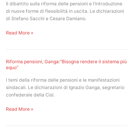
Il dibattito sulla riforma delle pensioni e l’introduzione
sindacati
di nuove forme di flessibilità in uscita. Le dichiarazioni
sulla
di Stefano Sacchi e Cesare Damiano.
circolare
Miur
Riforma
Read More »
pensioni:
nuova
flessibilità
Riforma pensioni, Ganga:”Bisogna rendere il sistema più
dopo
equo”
Quota
100
I temi della riforma delle pensioni e le manifestazioni
sindacali. Le dichiarazioni di Ignazio Ganga, segretario
confederale della Cisl.
Riforma
Read More »
pensioni,
Ganga:”Bisogna
rendere