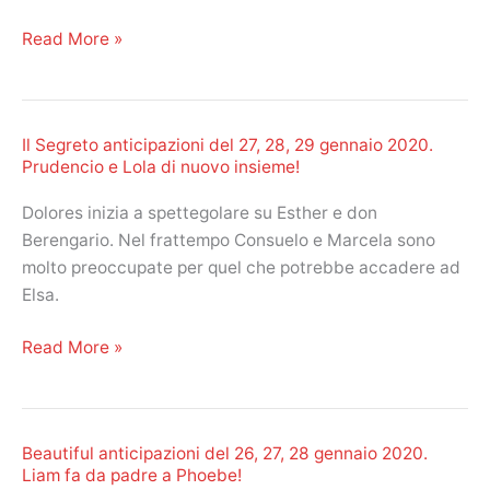
I
Read More »
Genesis
insieme
a
Il Segreto anticipazioni del 27, 28, 29 gennaio 2020.
New
Prudencio e Lola di nuovo insieme!
York:
aria
Dolores inizia a spettegolare su Esther e don
di
Berengario. Nel frattempo Consuelo e Marcela sono
reunion?
molto preoccupate per quel che potrebbe accadere ad
Elsa.
Il
Read More »
Segreto
anticipazioni
del
Beautiful anticipazioni del 26, 27, 28 gennaio 2020.
27,
Liam fa da padre a Phoebe!
28,