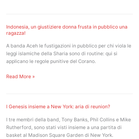
posto
al
sole
Indonesia, un giustiziere donna frusta in pubblico una
anticipazioni
ragazza!
del
31
A banda Aceh le fustigazioni in pubblico per chi viola le
gennaio,
leggi islamiche della Sharia sono di routine: qui si
3,
applicano le regole punitive del Corano.
4
febbraio
Indonesia,
Read More »
2020.
un
Serena
giustiziere
e
donna
Filippo:
I Genesis insieme a New York: aria di reunion?
frusta
punto
in
I tre membri della band, Tony Banks, Phil Collins e Mike
di
pubblico
Rutherford, sono stati visti insieme a una partita di
non
una
basket al Madison Square Garden di New York.
ritorno?
ragazza!