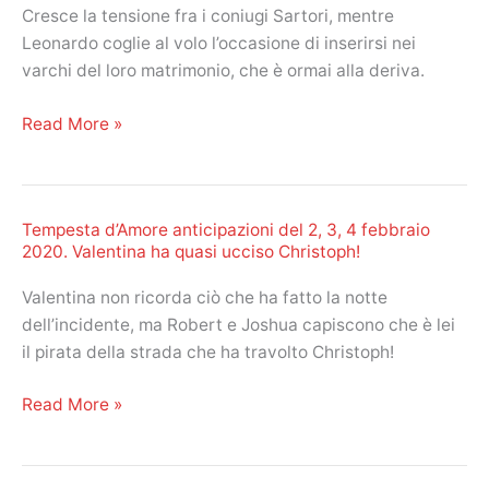
Cresce la tensione fra i coniugi Sartori, mentre
Leonardo coglie al volo l’occasione di inserirsi nei
varchi del loro matrimonio, che è ormai alla deriva.
Un
Read More »
posto
al
sole
Tempesta d’Amore anticipazioni del 2, 3, 4 febbraio
anticipazioni
2020. Valentina ha quasi ucciso Christoph!
del
3,
Valentina non ricorda ciò che ha fatto la notte
4,
dell’incidente, ma Robert e Joshua capiscono che è lei
5
il pirata della strada che ha travolto Christoph!
febbraio
2020.
Tempesta
Read More »
Coppie
d’Amore
in
anticipazioni
crisi
del