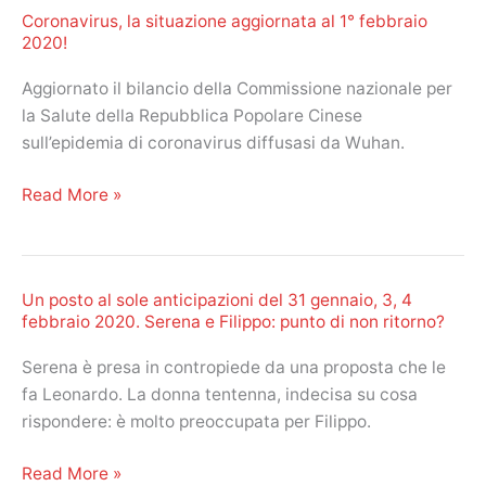
e
Coronavirus, la situazione aggiornata al 1° febbraio
2,
ritorni
2020!
3,
di
4
Aggiornato il bilancio della Commissione nazionale per
fiamma!
febbraio
la Salute della Repubblica Popolare Cinese
2020.
sull’epidemia di coronavirus diffusasi da Wuhan.
Valentina
ha
Coronavirus,
Read More »
quasi
la
ucciso
situazione
Christoph!
aggiornata
Un posto al sole anticipazioni del 31 gennaio, 3, 4
al
febbraio 2020. Serena e Filippo: punto di non ritorno?
1°
febbraio
Serena è presa in contropiede da una proposta che le
2020!
fa Leonardo. La donna tentenna, indecisa su cosa
rispondere: è molto preoccupata per Filippo.
Un
Read More »