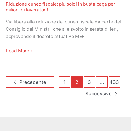
Phoebe!
Riduzione cuneo fiscale: più soldi in busta paga per
si
milioni di lavoratori!
aggrava!
Via libera alla riduzione del cuneo fiscale da parte del
Consiglio dei Ministri, che si è svolto in serata di ieri,
approvando il decreto attuativo MEF.
Riduzione
Read More »
cuneo
fiscale:
più
soldi
←
Precedente
1
2
3
…
433
in
Successivo
→
busta
paga
per
milioni
di
lavoratori!