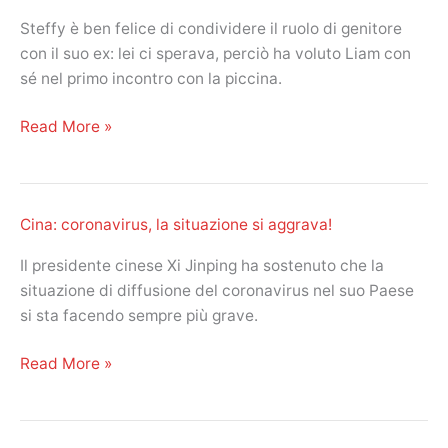
29
Steffy è ben felice di condividere il ruolo di genitore
gennaio
con il suo ex: lei ci sperava, perciò ha voluto Liam con
2020.
sé nel primo incontro con la piccina.
Prudencio
e
Beautiful
Read More »
Lola
anticipazioni
di
del
nuovo
26,
insieme!
Cina: coronavirus, la situazione si aggrava!
27,
28
Il presidente cinese Xi Jinping ha sostenuto che la
gennaio
situazione di diffusione del coronavirus nel suo Paese
2020.
si sta facendo sempre più grave.
Liam
fa
Cina:
Read More »
da
coronavirus,
padre
la
a
situazione