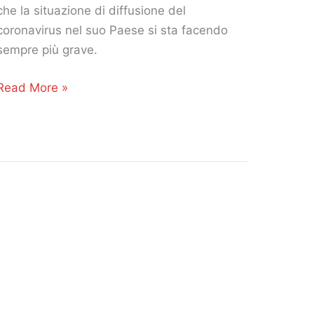
di
che la situazione di diffusione del
reunion?
coronavirus nel suo Paese si sta facendo
sempre più grave.
Cina:
Read More »
coronavirus,
la
situazione
si
aggrava!