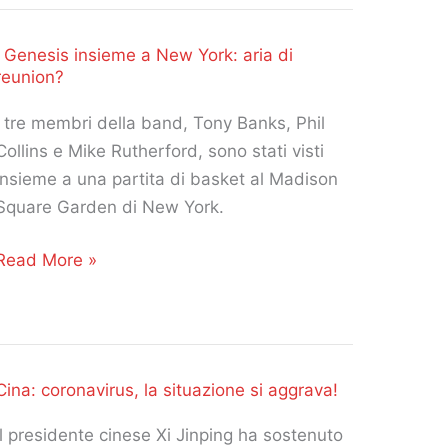
aggiornata
al
I Genesis insieme a New York: aria di
1°
reunion?
febbraio
2020!
I tre membri della band, Tony Banks, Phil
Collins e Mike Rutherford, sono stati visti
insieme a una partita di basket al Madison
Square Garden di New York.
Read More »
Genesis
insieme
a
New
Cina: coronavirus, la situazione si aggrava!
York:
aria
Il presidente cinese Xi Jinping ha sostenuto