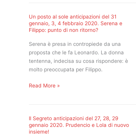
al
sole
Un posto al sole anticipazioni del 31
anticipazioni
gennaio, 3, 4 febbraio 2020. Serena e
del
Filippo: punto di non ritorno?
3,
4,
Serena è presa in contropiede da una
5
proposta che le fa Leonardo. La donna
febbraio
tentenna, indecisa su cosa rispondere: è
2020.
molto preoccupata per Filippo.
Coppie
Un
Read More »
in
posto
crisi
al
e
sole
ritorni
Il Segreto anticipazioni del 27, 28, 29
anticipazioni
di
gennaio 2020. Prudencio e Lola di nuovo
del
fiamma!
insieme!