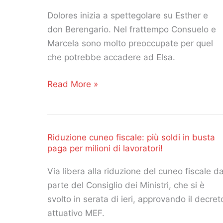
31
gennaio,
Dolores inizia a spettegolare su Esther e
3,
don Berengario. Nel frattempo Consuelo e
4
Marcela sono molto preoccupate per quel
febbraio
che potrebbe accadere ad Elsa.
2020.
Il
Read More »
Serena
Segreto
e
anticipazioni
Filippo:
del
punto
Riduzione cuneo fiscale: più soldi in busta
27,
di
paga per milioni di lavoratori!
28,
non
29
ritorno?
Via libera alla riduzione del cuneo fiscale d
gennaio
parte del Consiglio dei Ministri, che si è
2020.
svolto in serata di ieri, approvando il decret
Prudencio
attuativo MEF.
e