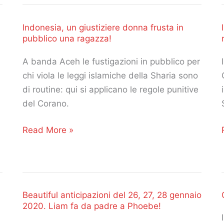
anticipazioni
del
Indonesia, un giustiziere donna frusta in
2,
pubblico una ragazza!
3,
4
A banda Aceh le fustigazioni in pubblico per
febbraio
chi viola le leggi islamiche della Sharia sono
2020.
di routine: qui si applicano le regole punitive
Valentina
del Corano.
ha
quasi
Indonesia,
I
Read More »
ucciso
un
Christoph!
giustiziere
donna
frusta
Beautiful anticipazioni del 26, 27, 28 gennaio
in
2020. Liam fa da padre a Phoebe!
pubblico