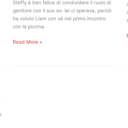
una
Steffy è ben felice di condividere il ruolo di
ragazza!
genitore con il suo ex: lei ci sperava, perciò
ha voluto Liam con sé nel primo incontro
con la piccina.
Beautiful
Read More »
anticipazioni
del
26,
27,
28
gennaio
2020.
a
Liam
fa
o
da