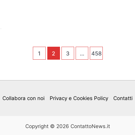
padre
a
Phoebe!
1
2
3
…
458
Collabora con noi
Privacy e Cookies Policy
Contatti
Copyright © 2026 ContattoNews.it